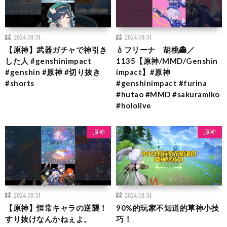
2024.10.31
2024.10.31
【原神】武器ガチャで神引き
💧フリーナ 胡桃👻／
した人 #genshinimpact
1135【原神/MMD/Genshin
#genshin #原神 #切り抜き
impact】#原神
#shorts
#genshinimpact #furina
#hutao #MMD #sakuramiko
#hololive
原神
原神
2024.10.31
2024.10.31
【原神】恒常キャラの逆襲！
90%的玩家不知道的草神小技
すり抜けなんかねぇよ。
巧！