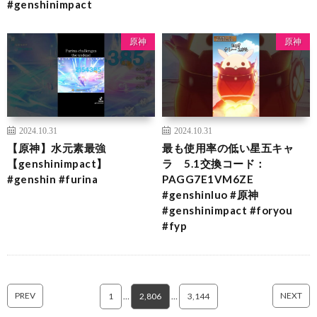
#genshinimpact
原神
原神
2024.10.31
2024.10.31
【原神】水元素最強
最も使用率の低い星五キャ
【genshinimpact】
ラ 5.1交換コード：
#genshin #furina
PAGG7E1VM6ZE
#genshinluo #原神
#genshinimpact #foryou
#fyp
PREV
NEXT
1
…
2,806
…
3,144