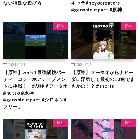
ない特殊な遊び方
キャラ#hoyocreators
#genshinimpact #原神
原神
原神
2024.10.31
2024.10.31
【原神】ver5.1最強胡桃パー
【原神】フータオからナヒー
ティ コシーホアチーブメン
ダに浮気して最初の10連でま
トに挑戦！ #胡桃 #フータオ
さかの！？ #shorts
#hutao #原神
#genshinimpact #シロネン#
フリーナ
原神
原神