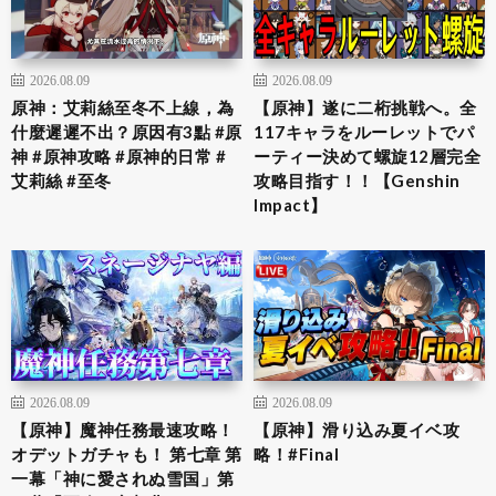
2026.08.09
2026.08.09
原神：艾莉絲至冬不上線，為
【原神】遂に二桁挑戦へ。全
什麼遲遲不出？原因有3點 #原
117キャラをルーレットでパ
神 #原神攻略 #原神的日常 #
ーティー決めて螺旋12層完全
艾莉絲 #至冬
攻略目指す！！【Genshin
Impact】
2026.08.09
2026.08.09
【原神】魔神任務最速攻略！
【原神】滑り込み夏イベ攻
オデットガチャも！ 第七章 第
略！#Final
一幕「神に愛されぬ雪国」第