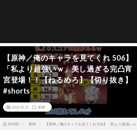
【原神／俺のキャラを見てくれ 506】
「私より超強いｗ」美し過ぎる完凸宵
宮登場！！【ねるめろ】【切り抜き】
#shorts
2024.10.21
原神
原神
【原神／俺のキャラを見てくれ 506】「私より超強いｗ
HOME