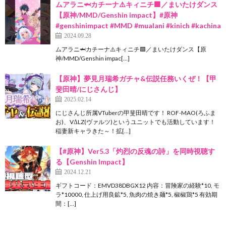
ムアラニ🦈カチーナ⚠️キィニチ🟩／まいたけダンス
【原神/MMD/Genshin impact】#原神
#genshinimpact #MMD #mualani #kinich #kachina
2024.09.28
ムアラニ🦈カチーナ⚠️キィニチ🟩／まいたけダンス【原
神/MMD/Genshin impac[…]
【原神】夢見月瑞希ガチャ&伝説任務いくぜ！【甲
斐田晴/にじさんじ】
2025.02.14
にじさんじ所属VTuberの甲斐田晴です！ ROF-MAO(ろふま
お)、VΔLZ(ヴァルツ)というユニットでも活動しています！
稲妻新キャラきた～！拡[…]
【#原神】Ver5.3「灼烈の反魂の詩」を同時視聴す
る【Genshin Impact】
2024.12.21
ギフトコード：EMVD38DBGX12 内容：冒険家の経験*10, モ
ラ*10000, 仕上げ用良鉱*5, 魚肉の焼き麺*5, 椒椒鶏*5 有効期
間：[…]