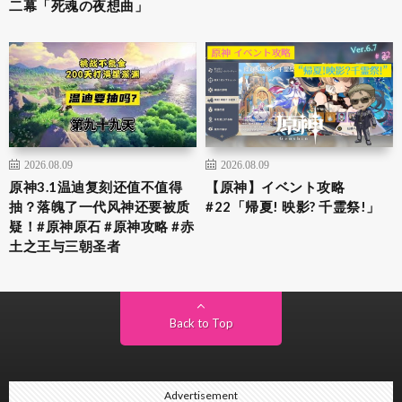
二幕「死魂の夜想曲」
2026.08.09
2026.08.09
原神3.1温迪复刻还值不值得
【原神】イベント攻略
抽？落魄了一代风神还要被质
#22「帰夏! 映影? 千霊祭!」
疑！#原神原石 #原神攻略 #赤
土之王与三朝圣者
Back to Top
Advertisement