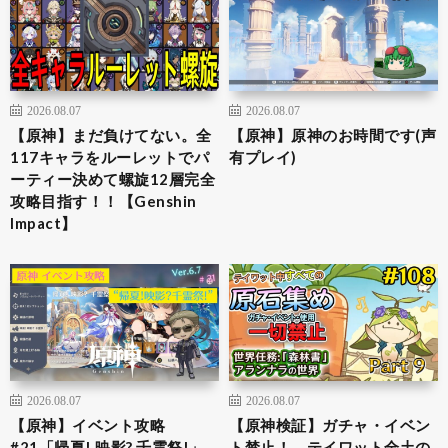
2026.08.07
2026.08.07
【原神】まだ負けてない。全
【原神】原神のお時間です(声
117キャラをルーレットでパ
有プレイ)
ーティー決めて螺旋12層完全
攻略目指す！！【Genshin
Impact】
2026.08.07
2026.08.07
【原神】イベント攻略
【原神検証】ガチャ・イベン
#21「帰夏! 映影? 千霊祭!」
ト禁止！ テイワット全土の