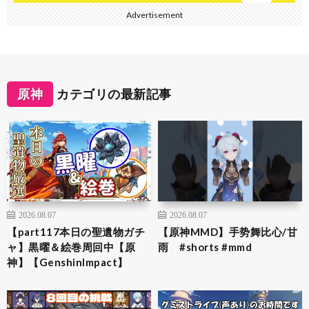
Advertisement
原神
カテゴリの最新記事
2026.08.07
2026.08.07
【part117本日の聖遺物ガチ
【原神MMD】手势舞比心/甘
ャ】黒曜＆絵巻周回中【原
雨 #shorts #mmd
神】【GenshinImpact】