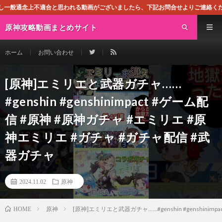
と思われる動画がございましたら、下記お問合せよりご連絡ください。即刻対処させ
原神攻略動画まとめサイト
ホーム
お問い合わせ
[原神]エミリエと武器ガチャ……
#genshin #genshinimpact #ゲーム配
信 #原神 #原神ガチャ #エミリエ #原
神エミリエ #ガチャ #ガチャ配信 #武
器ガチャ
2024.11.02
原神
原神
[原神]エミリエと武器ガチャ......#genshin #gensh
HOME