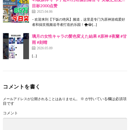
目标2000点赞
2025.04.06
– 欢迎来到【下饭の绝风】频道，这里是专门为原神游戏爱好
者和搞笑视频追寻者打造的乐园！🌪️😂[…]
璃月の女性キャラの髪色変えた結果 #原神 #夜蘭 #甘
雨 #刻晴
2026.05.09
[…]
コメントを書く
※
が付いている欄は必須項
メールアドレスが公開されることはありません。
目です
コメント