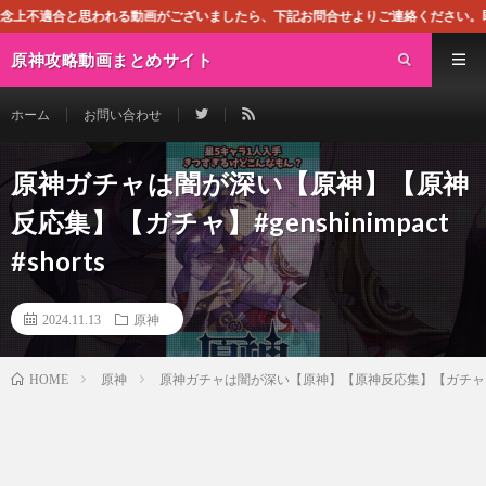
れる動画がございましたら、下記お問合せよりご連絡ください。即刻対処させて頂きま
原神攻略動画まとめサイト
ホーム
お問い合わせ
原神ガチャは闇が深い【原神】【原神
反応集】【ガチャ】#genshinimpact
#shorts
2024.11.13
原神
原神
原神ガチャは闇が深い【原神】【原神反応集】【ガチャ】#gensh
HOME