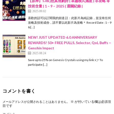
【原神】5.8幻想真境劇詩 | 卓越模式滿星 | 非攻略 零
技術含量 | 1 – 9 – 2025 | 通關紀錄 |
2025.09.02
喜歡的話可以訂閱我的頻道 註：此影片為純記錄，並沒有任何
攻略及技術成份，請不要以此影片為攻略＊ Record Date : 1 – 9
&[…]
NEW! JUST UPDATED 6.0 ANNIVERSARY
REWARDS! 50+ FREE PULLS, Selector, QoL Buffs –
Genshin Impact
2025.08.24
Save up to 25% on Genesis Crystals using my link: 👉 To
participate:[…]
コメントを書く
※
が付いている欄は必須項
メールアドレスが公開されることはありません。
目です
コメント