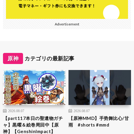
Advertisement
原神
カテゴリの最新記事
2026.08.07
2026.08.07
【part117本日の聖遺物ガチ
【原神MMD】手势舞比心/甘
ャ】黒曜＆絵巻周回中【原
雨 #shorts #mmd
神】【GenshinImpact】