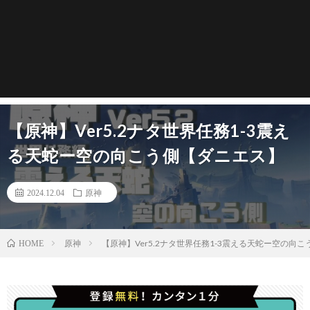
【原神】Ver5.2ナタ世界任務1-3震え
る天蛇ー空の向こう側【ダニエス】
2024.12.04
原神
原神
【原神】Ver5.2ナタ世界任務1-3震える天蛇ー空の向
HOME