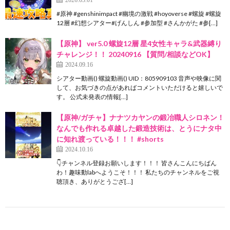
#原神 #genshinimpact #幽境の激戦 #hoyoverse #螺旋 #螺旋
12層 #幻想シアター#げんしん #参加型 #さんかがた #参[…]
【原神】 ver5.0 螺旋12層 星4女性キャラ&武器縛り
チャレンジ！！ 20240916 【質問/相談などOK】
2024.09.16
シアター動画() 螺旋動画() UID：805909103 音声や映像に関
して、お気づきの点があればコメントいただけると嬉しいで
す。 公式未発表の情報[…]
【原神/ガチャ】ナナツカヤンの鍛冶職人シロネン！
なんでも作れる卓越した鍛造技術は、とうにナタ中
に知れ渡っている！！！ #shorts
2024.10.16
👇チャンネル登録お願いします！！！ 皆さんこんにちばん
わ！趣味動labへようこそ！！！ 私たちのチャンネルをご視
聴頂き、ありがとうござ[…]