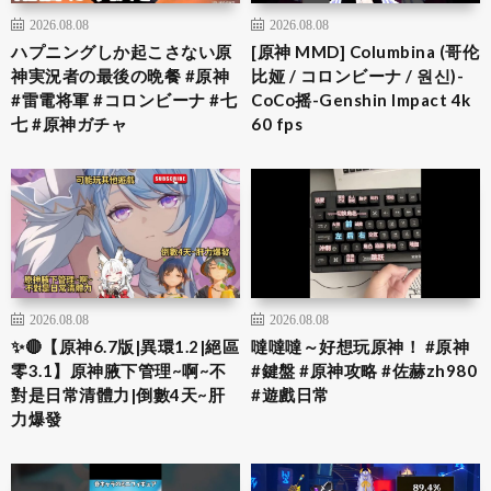
2026.08.08
2026.08.08
ハプニングしか起こさない原
[原神 MMD] Columbina (哥伦
神実況者の最後の晩餐 #原神
比娅 / コロンビーナ / 원신)-
#雷電将軍 #コロンビーナ #七
CoCo摇-Genshin Impact 4k
七 #原神ガチャ
60 fps
2026.08.08
2026.08.08
✨🔴【原神6.7版|異環1.2|絕區
噠噠噠～好想玩原神！ #原神
零3.1】原神腋下管理~啊~不
#鍵盤 #原神攻略 #佐赫zh980
對是日常清體力|倒數4天~肝
#遊戲日常
力爆發