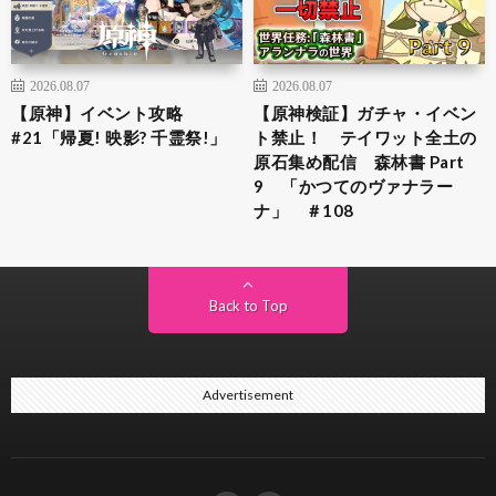
2026.08.07
2026.08.07
【原神】イベント攻略
【原神検証】ガチャ・イベン
#21「帰夏! 映影? 千霊祭!」
ト禁止！ テイワット全土の
原石集め配信 森林書 Part
9 「かつてのヴァナラー
ナ」 ＃108
Back to Top
Advertisement