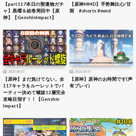
【part117本日の聖遺物ガチ
【原神MMD】手势舞比心/甘
ャ】黒曜＆絵巻周回中【原
雨 #shorts #mmd
神】【GenshinImpact】
2026.08.07
2026.08.07
【原神】まだ負けてない。全
【原神】原神のお時間です(声
117キャラをルーレットでパ
有プレイ)
ーティー決めて螺旋12層完全
攻略目指す！！【Genshin
Impact】