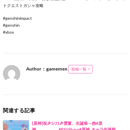
トクエストガシャ攻略
#genshinimpact
#genshin
#xbox
Author：gamemen
投稿一覧
関連する記事
[原神]祝🎉5/21🎉雲菫、生誕祭～🎂#原
神 #PS5Share#原神_キャラ生誕祭