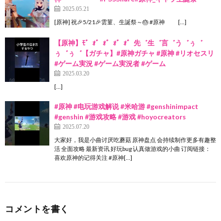
2025.05.21
[原神] 祝🎉5/21🎉雲菫、生誕祭～🎂 #原神 […]
【原神】ﾓ゛ｫ゛ｫ゛ｫ゛ｫ゛先゛生゛言゛う゛ぅ゛
ぅ゛ぅ゛【ガチャ】#原神ガチャ #原神 #リオセスリ
#ゲーム実況 #ゲーム実況者 #ゲーム
2025.03.20
[…]
#原神 #电玩游戏解说 #米哈游 #genshinimpact
#genshin #游戏攻略 #游戏 #hoyocreators
2025.07.20
大家好，我是小曲讨厌吃蘑菇 原神盘点 会持续制作更多有趣整
活 全面攻略 最新资讯 好玩bug 认真做游戏的小曲 订阅链接：
喜欢原神的记得关注 #原神[…]
コメントを書く