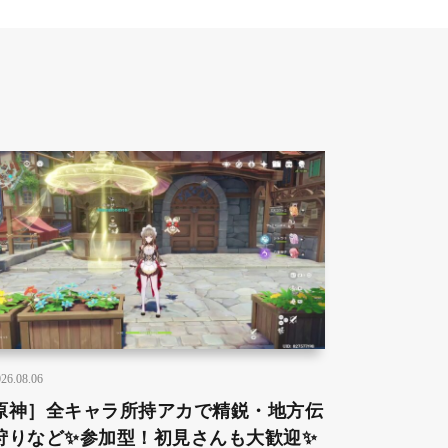
26.08.06
原神］全キャラ所持アカで精鋭・地方伝
狩りなど✨参加型！初見さんも大歓迎✨