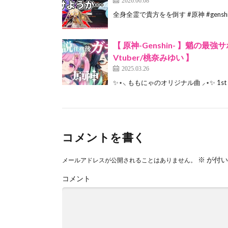
全身全霊で貴方をを倒す #原神 #genshi
【 原神-Genshin- 】魈
Vtuber/桃奈みゆい 】
2025.03.26
✨⋆⸜ ももにゃのオリジナル曲 ⸝⋆✨ 1st 
コメントを書く
※
が付い
メールアドレスが公開されることはありません。
コメント