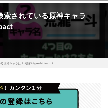
検索されている原神キャラ
act
キャラは？ #原神 #genshinimpact