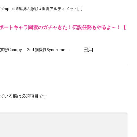
nimpact #幽境の激戦 #幽境アルティメット[…]
の最強サポートキャラ閑雲のガチャきた！伝説任務もやるよ～！【
妄想Canopy 2nd 猫愛性Syndrome ─────[…]
ている欄は必須項目です