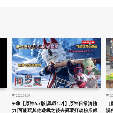
2026.08.06
20
✨🔴【原神6.7版|異環1.2|】原神日常清體
［
力|可能玩其他遊戲之後去異環打劫粉爪銀
説