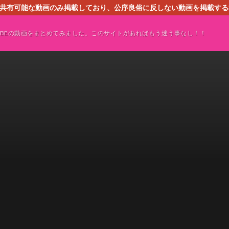
す。共有可能な動画のみ掲載しており、公序良俗に反しない動画を掲載す
ください。即刻対処させて頂きます。なお、同サイトはGoogleアド
TUBEの動画をまとめてみました。このサイトがあればもう迷う事なし！！