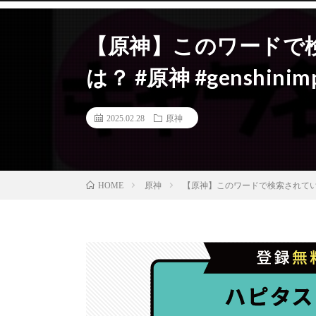
【原神】このワードで
は？ #原神 #genshinimp
2025.02.28
原神
原神
【原神】このワードで検索されている原神
HOME