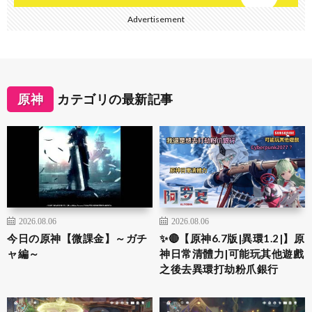
Advertisement
原神
カテゴリの最新記事
2026.08.06
2026.08.06
今日の原神【微課金】～ガチ
✨🔴【原神6.7版|異環1.2|】原
ャ編～
神日常清體力|可能玩其他遊戲
之後去異環打劫粉爪銀行