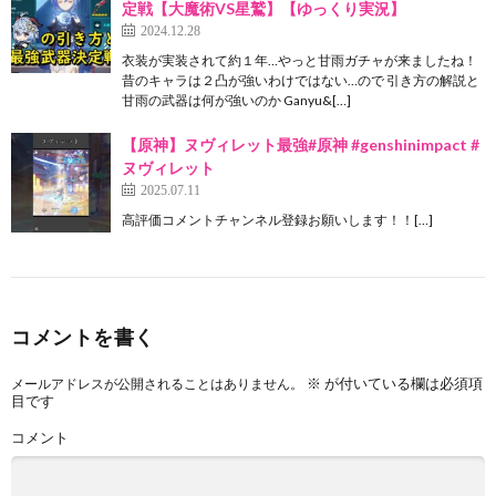
定戦【大魔術VS星鷲】【ゆっくり実況】
2024.12.28
衣装が実装されて約１年…やっと甘雨ガチャが来ましたね！
昔のキャラは２凸が強いわけではない…ので 引き方の解説と
甘雨の武器は何が強いのか Ganyu&[…]
【原神】ヌヴィレット最強#原神 #genshinimpact #
ヌヴィレット
2025.07.11
高評価コメントチャンネル登録お願いします！！[…]
コメントを書く
※
が付いている欄は必須項
メールアドレスが公開されることはありません。
目です
コメント