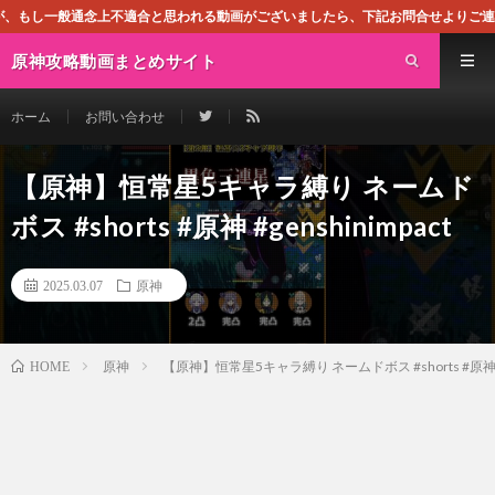
不適合と思われる動画がございましたら、下記お問合せよりご連絡ください。即刻対
原神攻略動画まとめサイト
ホーム
お問い合わせ
【原神】恒常星5キャラ縛り ネームド
ボス #shorts #原神 #genshinimpact
2025.03.07
原神
原神
【原神】恒常星5キャラ縛り ネームドボス #shorts #原神 #ge
HOME