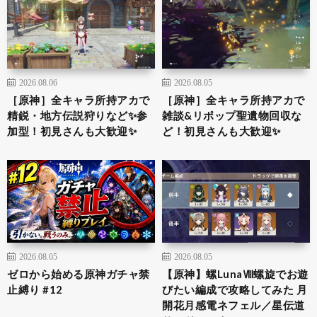
2026.08.06
2026.08.05
［原神］全キャラ所持アカで
［原神］全キャラ所持アカで
精鋭・地方伝説狩りなど✨参
雑談&リポップ聖遺物回収な
加型！初見さんも大歓迎✨
ど！初見さんも大歓迎✨
2026.08.05
2026.08.05
ゼロから始める原神ガチャ禁
【原神】螺LunaⅧ螺旋でお遊
止縛り #12
びたい編成で攻略してみた 月
開花月感電ネフェル／星伝道