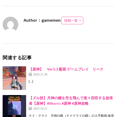
Author：gamemen
投稿一覧
関連する記事
【原神】 Ver5.3 藍硯 ゲームプレイ リーク
2024.11.20
[…]
【ズル技】月神の瞳を空を飛んで楽々回収する放浪
者【原神】#Shorts #原神 #原神攻略
2025.10.21
ナド・クライ 月神の瞳（ナドクライの瞳）の入手動画 放浪