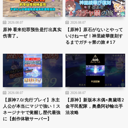
2026.08.07
2026.08.07
原神 看来犯罪预告是打出真实
【原神】原石がないとやって
伤害了。
いけねーぜ！神里綾華復刻す
るまでガチャ禁の旅＃17
2026.08.07
2026.08.07
【原神7.0/先行プレイ】氷主
【原神】新版本木偶×奧黛塔2
人公が本当にマジで強い！ス
金平民配隊，奧桑阿砂輸出手
ネージナヤで覚醒し歴代最強
法攻略
に【創作体験サーバー】