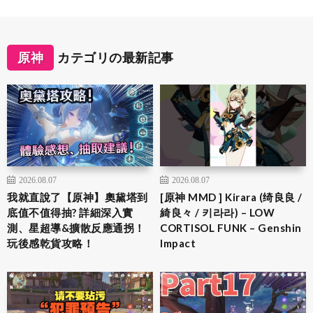
原神
カテゴリの最新記事
2026.08.07
2026.08.07
我就直說了【原神】奧黛塔到
[原神 MMD ] Kirara (绮良良 /
底值不值得抽? 詳細深入實
綺良々 / 키라라) – LOW
測、星超導&擴散反應通拐！
CORTISOL FUNK – Genshin
玩後感乾貨攻略！
Impact