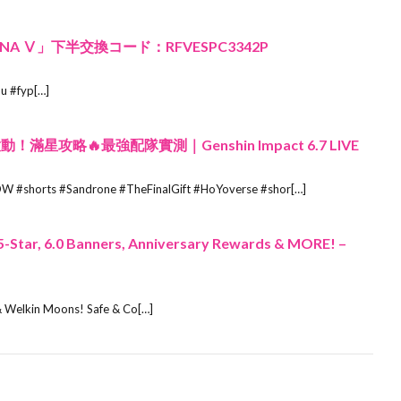
A Ⅴ」下半交換コード：RFVESPC3342P
u #fyp[…]
滿星攻略🔥最強配隊實測｜Genshin Impact 6.7 LIVE
rts #Sandrone #TheFinalGift #HoYoverse #shor[…]
-Star, 6.0 Banners, Anniversary Rewards & MORE! –
 Welkin Moons! Safe & Co[…]