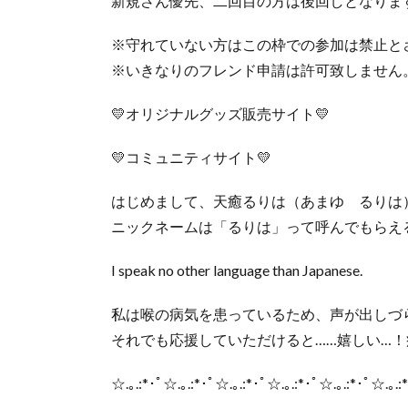
新規さん優先、二回目の方は後回しとなりま
※守れていない方はこの枠での参加は禁止と
※いきなりのフレンド申請は許可致しません
💛オリジナルグッズ販売サイト💛
💛コミュニティサイト💛
はじめまして、天癒るりは（あまゆ るりは
ニックネームは「るりは」って呼んでもらえ
I speak no other language than Japanese.
私は喉の病気を患っているため、声が出しづ
それでも応援していただけると……嬉しい…
☆.｡.:*･ﾟ☆.｡.:*･ﾟ☆.｡.:*･ﾟ☆.｡.:*･ﾟ☆.｡.:*･ﾟ☆.｡.