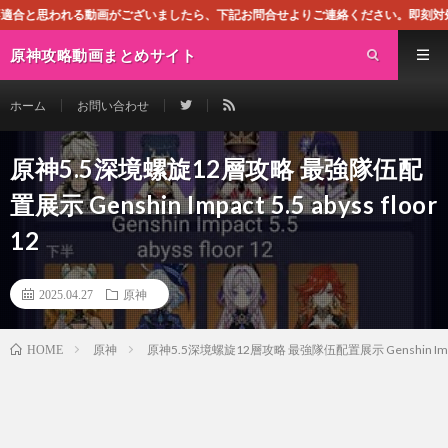
動画がございましたら、下記お問合せよりご連絡ください。即刻対処させて頂きます
原神攻略動画まとめサイト
ホーム
お問い合わせ
原神5.5深境螺旋12層攻略 最強隊伍配
置展示 Genshin Impact 5.5 abyss floor
12
2025.04.27
原神
原神
原神5.5深境螺旋12層攻略 最強隊伍配置展示 Genshin Impact 5.
HOME