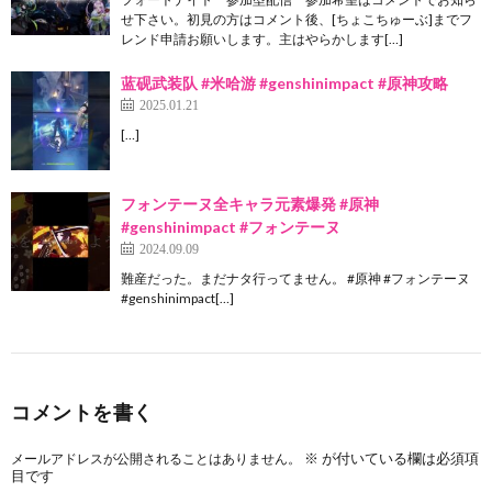
せ下さい。初見の方はコメント後、[ちょこちゅーぶ]までフ
レンド申請お願いします。主はやらかします[…]
蓝砚武装队 #米哈游 #genshinimpact #原神攻略
2025.01.21
[…]
フォンテーヌ全キャラ元素爆発 #原神
#genshinimpact #フォンテーヌ
2024.09.09
難産だった。まだナタ行ってません。 #原神 #フォンテーヌ
#genshinimpact[…]
コメントを書く
※
が付いている欄は必須項
メールアドレスが公開されることはありません。
目です