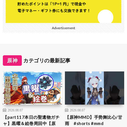
Advertisement
原神
カテゴリの最新記事
2026.08.07
2026.08.07
【part117本日の聖遺物ガチ
【原神MMD】手势舞比心/甘
ャ】黒曜＆絵巻周回中【原
雨 #shorts #mmd