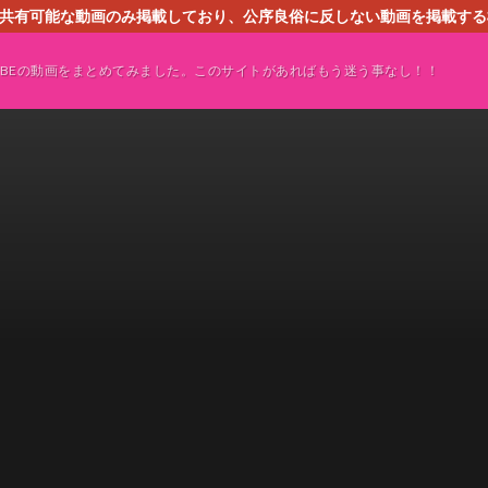
す。共有可能な動画のみ掲載しており、公序良俗に反しない動画を掲載す
ください。即刻対処させて頂きます。なお、同サイトはGoogleアド
TUBEの動画をまとめてみました。このサイトがあればもう迷う事なし！！