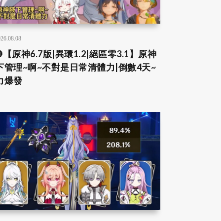
26.08.08
【原神6.7版|異環1.2|絕區零3.1】原神
下管理~啊~不對是日常清體力|倒數4天~
力爆發