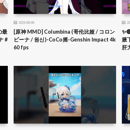
2026.08.08
20
の最
[原神 MMD] Columbina (哥伦比娅 / コロン
✨
 #
ビーナ / 원신)-CoCo摇-Genshin Impact 4k
腋
60 fps
肝