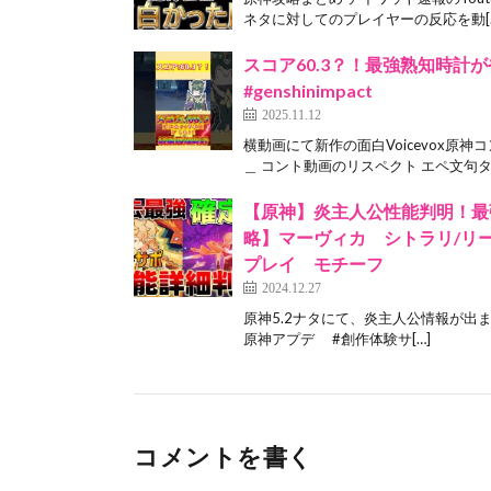
ネタに対してのプレイヤーの反応を動[
スコア60.3？！最強熟知時計が
#genshinimpact
2025.11.12
横動画にて新作の面白Voicevox原
＿ コント動画のリスペクト エペ文句タケ
【原神】炎主人公性能判明！最
略】マーヴィカ シトラリ/リ
プレイ モチーフ
2024.12.27
原神5.2ナタにて、炎主人公情報が出ました
原神アプデ #創作体験サ[…]
コメントを書く