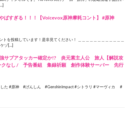
…]
やばすぎる！！！【Voicevox原神摩耗コント】 #原神
神コントを投稿しています！是非見てください！ ＿＿＿＿＿＿＿＿＿＿＿＿
ゾ[…]
強サブアタッカー確定か!? 炎元素主人公 旅人【解説攻
ークなし / 予告番組 集録祈願 創作体験サーバー 先行
 #原神 #げんしん #GenshinImpact #シトラリ #マーヴィカ #