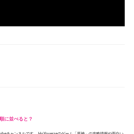
順に並べると？
ubeチャンネルです。 HoYoverseのゲーム「原神」の攻略情報や面白い