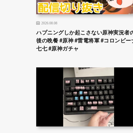
2026.08.08
ハプニングしか起こさない原神実況者
後の晩餐 #原神 #雷電将軍 #コロンビーナ
七七 #原神ガチャ