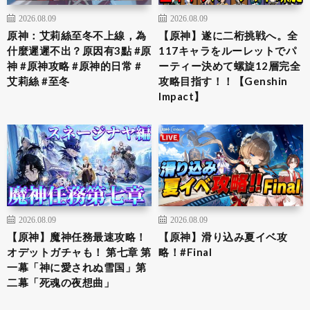
2026.08.09
2026.08.09
原神：艾莉絲至冬不上線，為
【原神】遂に二桁挑戦へ。全
什麼遲遲不出？原因有3點 #原
117キャラをルーレットでパ
神 #原神攻略 #原神的日常 #
ーティー決めて螺旋12層完全
艾莉絲 #至冬
攻略目指す！！【Genshin
Impact】
2026.08.09
2026.08.09
【原神】魔神任務最速攻略！
【原神】滑り込み夏イベ攻
オデットガチャも！ 第七章 第
略！#Final
一幕「神に愛されぬ雪国」第
二幕「死魂の夜想曲」