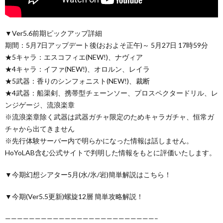
▼Ver5.6前期ピックアップ詳細
期間：5月7日アップデート後(おおよそ正午)～ 5月27日 17時59分
★5キャラ：エスコフィエ(NEW!)、ナヴィア
★4キャラ：イファ(NEW!)、オロルン、レイラ
★5武器：香りのシンフォニスト(NEW!)、裁断
★4武器：船渠剣、携帯型チェーンソー、プロスペクタードリル、レ
ンジゲージ、流浪楽章
※流浪楽章除く武器は武器ガチャ限定のためキャラガチャ、恒常ガ
チャから出てきません
※先行体験サーバー内で明らかになった情報は話しません。
HoYoLAB含む公式サイトで判明した情報をもとに評価いたします。
▼今期幻想シアター5月(水/氷/岩)簡単解説はこちら！
▼今期(Ver5.5更新)螺旋12層 簡単攻略解説！
—————————————————————————–