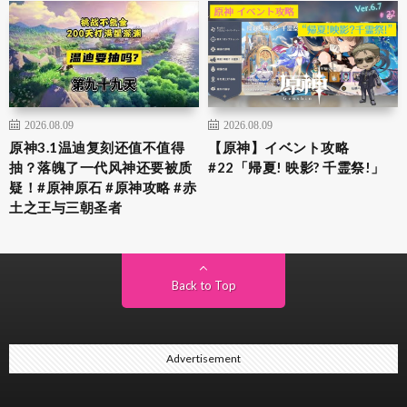
2026.08.09
2026.08.09
原神3.1温迪复刻还值不值得
【原神】イベント攻略
抽？落魄了一代风神还要被质
#22「帰夏! 映影? 千霊祭!」
疑！#原神原石 #原神攻略 #赤
土之王与三朝圣者
Back to Top
Advertisement