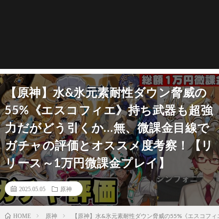
【原神】水&氷元素耐性ダウン脅威の
55%《エスコフィエ》持ち武器も超強
力だがどう引くか…無、微課金目線で
ガチャの評価とオススメ度考察！【リ
リース～1万円微課金プレイ】
2025.05.05
原神
原神
【原神】水&氷元素耐性ダウン脅威の55%《エスコフ
HOME