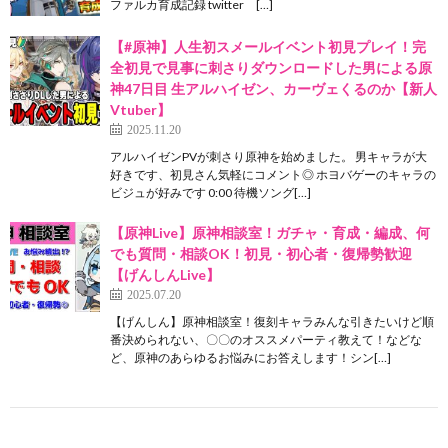
ファルカ育成記録 twitter […]
【#原神】人生初スメールイベント初見プレイ！完
全初見で見事に刺さりダウンロードした男による原
神47日目 生アルハイゼン、カーヴェくるのか【新人
Vtuber】
2025.11.20
アルハイゼンPVが刺さり原神を始めました。 男キャラが大
好きです、初見さん気軽にコメント◎ ホヨバゲーのキャラの
ビジュが好みです 0:00 待機ソング[…]
【原神Live】原神相談室！ガチャ・育成・編成、何
でも質問・相談OK！初見・初心者・復帰勢歓迎
【げんしんLive】
2025.07.20
【げんしん】原神相談室！復刻キャラみんな引きたいけど順
番決められない、〇〇のオススメパーティ教えて！などな
ど、原神のあらゆるお悩みにお答えします！シン[…]