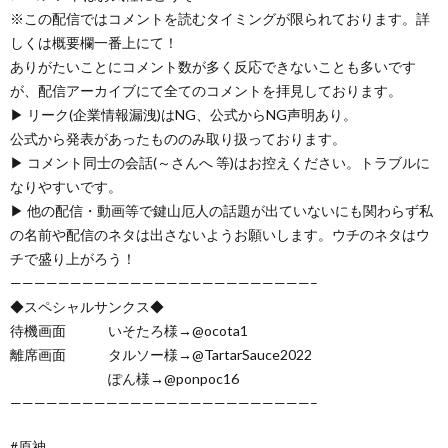
※この配信ではコメントを読むタイミングが限られております。詳
しくは概要欄一番上にて！
ありがたいことにコメント数が多く反応できないことも多いです
が、配信アーカイブにて全てのコメントを拝見しております。
▶ リーク(企業情報漏洩)はNG、公式からNG声明あり。
公式から発表があったもののみ取り扱っております。
▶ コメント同士の会話(～さんへ 等)はお控えください。トラブルに
なりやすいです。
▶ 他の配信・動画等で鍵山厄人の話題が出ていないにも関わらず私
の名前や配信のネタは出さないようお願いします。ウチのネタはウ
チで盛り上がろう！
—————————————————————————–
◆スペシャルサンクス◆
待機画面 いそたろ様→@ocota1
離席画面 タルソー様→@TartarSauce2022
ぽん様→@ponpoc16
—————————————————————————–
#原神