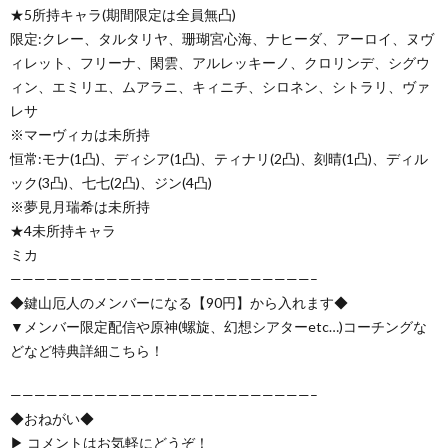
★5所持キャラ(期間限定は全員無凸)
限定:クレー、タルタリヤ、珊瑚宮心海、ナヒーダ、アーロイ、ヌヴ
ィレット、フリーナ、閑雲、アルレッキーノ、クロリンデ、シグウ
ィン、エミリエ、ムアラニ、キィニチ、シロネン、シトラリ、ヴァ
レサ
※マーヴィカは未所持
恒常:モナ(1凸)、ディシア(1凸)、ティナリ(2凸)、刻晴(1凸)、ディル
ック(3凸)、七七(2凸)、ジン(4凸)
※夢見月瑞希は未所持
★4未所持キャラ
ミカ
—————————————————————————–
◆鍵山厄人のメンバーになる【90円】から入れます◆
▼メンバー限定配信や原神(螺旋、幻想シアターetc…)コーチングな
どなど特典詳細こちら！
—————————————————————————–
◆おねがい◆
▶ コメントはお気軽にどうぞ！