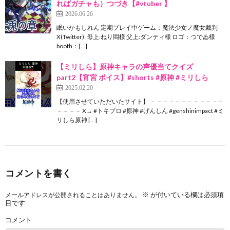
ればガチャも）つづき【#vtuber 】
2026.06.26
眠いかもしれん 定期プレイ中ゲーム：魔法少女ノ魔女裁判
X(Twitter): 母上:ねり悶様 父上:ダンティ様 ロゴ：つでゐ様
booth：[…]
【ミリしら】原神キャラの声優当てクイズ
part2【宵宮 ボイス】#shorts #原神 #ミリしら
2025.02.20
【使用させていただいたサイト】 －－－－－－－－－－－－
－－－－ X→ #トキプロ #原神 #げんしん #genshinimpact #ミ
リしら原神 […]
コメントを書く
※
が付いている欄は必須項
メールアドレスが公開されることはありません。
目です
コメント