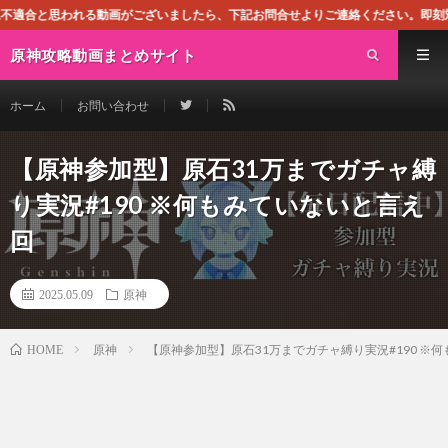
画がございましたら、下記お問合せよりご連絡ください。即刻対処させて頂きます。
原神攻略動画まとめサイト
ホーム
お問い合わせ
【原神参加型】原石31万までガチャ縛
り実況#190 ※何もみていないと言え
回
2025.05.09
原神
原神
【原神参加型】原石31万までガチャ縛り実況#190 ※
HOME