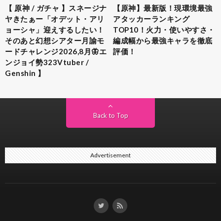
【 原神 / ガチャ 】スネージナ
【原神】最新版！現環境最強
ヤきたぁー「オデット・アリ
アタッカーランキング
ョーシャ」迎えするしたい！
TOP10！火力・使いやすさ・
そのあと幻想シアター月諭モ
編成幅から最強キャラを徹底
ードチャレンジ2026,8月🦋エ
評価！
ンジョイ勢323Vtuber /
Genshin 】
Back to Top
Advertisement