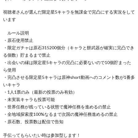
視聴者さんが選んだ限定星5キャラを無課金で完凸にする実況をして
います
ルール説明
・原石使用禁止
・限定ガチャは原石315200個分（キャラと餅武器が確実に完凸でき
る個数）貯まるまで禁止
・出会いの縁は限定星5キャラの完凸に必要ないので10個貯まった
ら使用
・完凸させる限定星5キャラは原神short動画へのコメント数が1番多
いキャラ
・1人1票のみ（最新の投票のみ有効）
・未実装キャラも投票可能
・世界任務が残っている状態で魔神任務を進めるの禁止
・全地域探索度100%なるまで次国の魔神任務進めるの禁止
・原石数、投票数は配信で告知
手伝ってもらいたい時は参加型します！