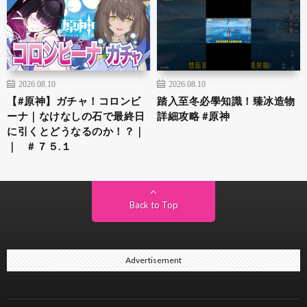
2026.08.10
2026.08.10
【#原神】ガチャ！コロンビ
踏入至冬必學知識！臻冰造物
ーナ｜なけなしの石で最終日
詳細攻略 #原神
に引くとどうなるのか！？｜
｜ # ７５.１
Back to Top
Advertisement