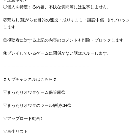
①個人を特定する内容、不快な質問等には返事しません。
②荒らし(嫌がらせ目的の連投・成りすまし・誹謗中傷・)はブロック
します
③視聴者に対する上記の内容のコメントも削除・ブロックします
④プレイしているゲームに関係がない話はスルーします。
＝＝＝＝＝＝＝＝＝＝＝＝＝＝＝＝＝＝＝＝＝
⏬サブチャンネルはこちら⏬
▽まったりオワタゲーム保管庫😊
▽まったりオワタのツール解説CH😊
▽アップロード動画❗️
▽再生リスト