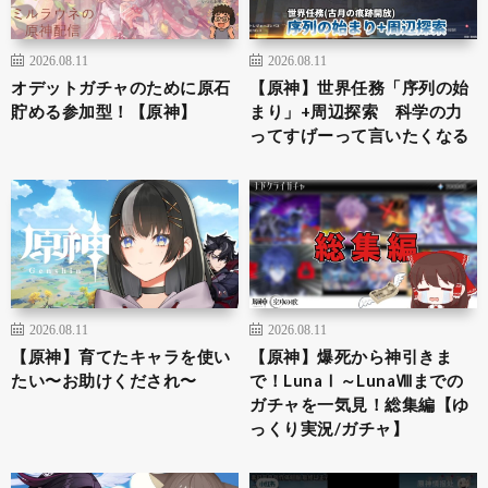
2026.08.11
2026.08.11
オデットガチャのために原石
【原神】世界任務「序列の始
貯める参加型！【原神】
まり」+周辺探索 科学の力
ってすげーって言いたくなる
2026.08.11
2026.08.11
【原神】育てたキャラを使い
【原神】爆死から神引きま
たい〜お助けくだされ〜
で！LunaⅠ～LunaⅧまでの
ガチャを一気見！総集編【ゆ
っくり実況/ガチャ】