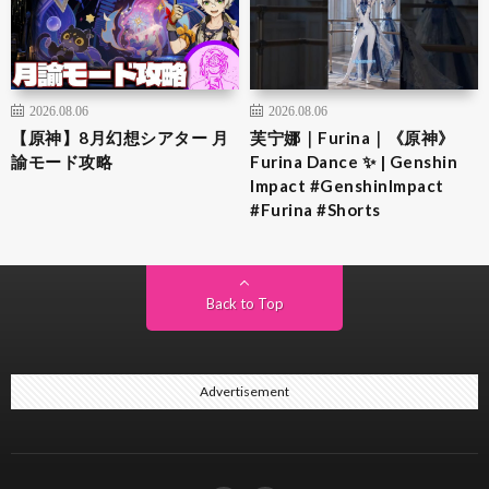
2026.08.06
2026.08.06
【原神】8月幻想シアター 月
芙宁娜｜Furina｜《原神》
諭モード攻略
Furina Dance ✨ | Genshin
Impact #GenshinImpact
#Furina #Shorts
Back to Top
Advertisement