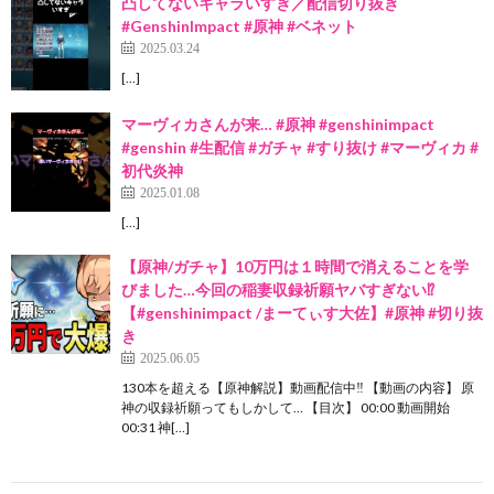
凸してないキャラいすぎ／配信切り抜き
#GenshinImpact #原神 #ベネット
2025.03.24
[…]
マーヴィカさんが来… #原神 #genshinimpact
#genshin #生配信 #ガチャ #すり抜け #マーヴィカ #
初代炎神
2025.01.08
[…]
【原神/ガチャ】10万円は１時間で消えることを学
びました…今回の稲妻収録祈願ヤバすぎない⁉
【#genshinimpact /まーてぃす大佐】#原神 #切り抜
き
2025.06.05
130本を超える【原神解説】動画配信中‼ 【動画の内容】 原
神の収録祈願ってもしかして… 【目次】 00:00 動画開始
00:31 神[…]