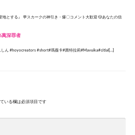
地とする』 💬スカークの神引き・爆〇コメント大歓迎 🎲あなたの信
6萬深罪者
ん #hoyocreators #short#瑪薇卡#茜特拉莉#Mavuika#citlal[…]
ている欄は必須項目です