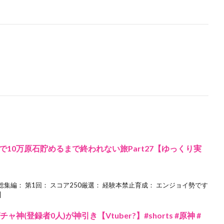
10万原石貯めるまで終われない旅Part27【ゆっくり実
9総集編： 第1回： スコア250厳選： 経験本禁止育成： エンジョイ勢です
]
ャ神(登録者0人)が神引き【Vtuber?】#shorts #原神 #