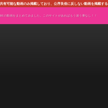
す。共有可能な動画のみ掲載しており、公序良俗に反しない動画を掲載す
ください。即刻対処させて頂きます。なお、同サイトはGoogleアド
TUBEの動画をまとめてみました。このサイトがあればもう迷う事なし！！