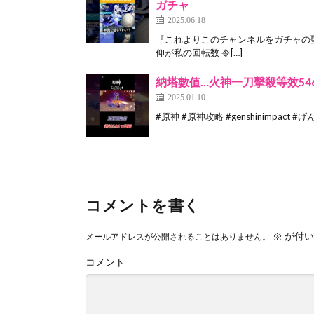
ガチャ
2025.06.18
『これよりこのチャンネルをガチャの聖
仰が私の回転数 令[…]
納塔數值…火神一刀擊殺等效54
2025.01.10
#原神 #原神攻略 #genshinimpact #げんし
コメントを書く
※
が付い
メールアドレスが公開されることはありません。
コメント