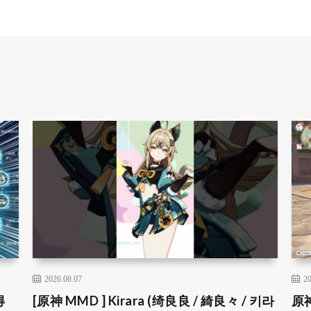
2026.08.07
20
得
[原神 MMD ] Kirara (绮良良 / 綺良々 / 키라
原