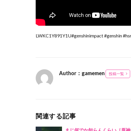
LWKC1Y891Y1U#genshinimpact #genshin #hs
Author：gamemen
投稿一覧
関連する記事
まじ何でか知らんくらい［原神