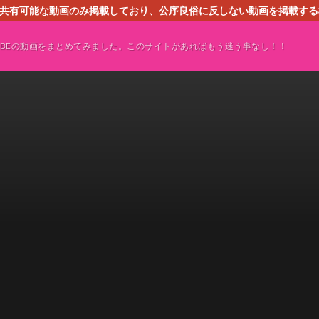
す。共有可能な動画のみ掲載しており、公序良俗に反しない動画を掲載す
ください。即刻対処させて頂きます。なお、同サイトはGoogleアド
TUBEの動画をまとめてみました。このサイトがあればもう迷う事なし！！