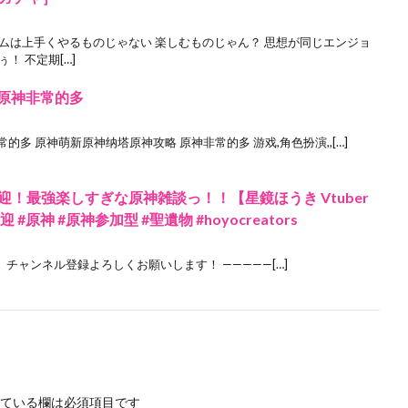
ムは上手くやるものじゃない 楽しむものじゃん？ 思想が同じエンジョ
！ 不定期[…]
 原神非常的多
的多 原神萌新原神纳塔原神攻略 原神非常的多 游戏,角色扮演,,[…]
迎！最強楽しすぎな原神雑談っ！！【星鏡ほうき Vtuber
歓迎 #原神 #原神参加型 #聖遺物 #hoyocreators
 チャンネル登録よろしくお願いします！ —————[…]
ている欄は必須項目です