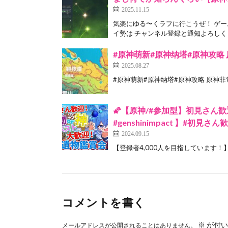
2025.11.15
気楽にゆる〜くラフに行こうぜ！ ゲー
イ勢は チャンネル登録と通知よろしくぅ
#原神萌新#原神纳塔#原神攻略
2025.08.27
#原神萌新#原神纳塔#原神攻略 原神非常
🌠【原神/#参加型】初見さん歓
#genshinimpact 】#初見さん
2024.09.15
【登録者4,000人を目指しています！】
コメントを書く
※
が付い
メールアドレスが公開されることはありません。