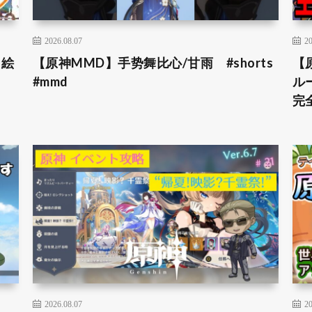
2026.08.07
20
＆絵
【原神MMD】手势舞比心/甘雨 #shorts
【
#mmd
ル
完全
2026.08.07
20