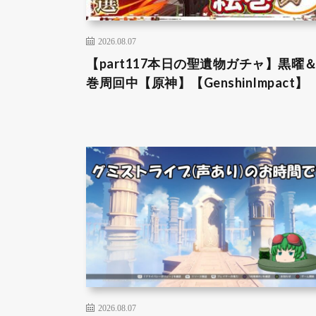
2026.08.07
【part117本日の聖遺物ガチャ】黒曜
巻周回中【原神】【GenshinImpact】
2026.08.07