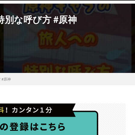
別な呼び方 #原神
 #原神