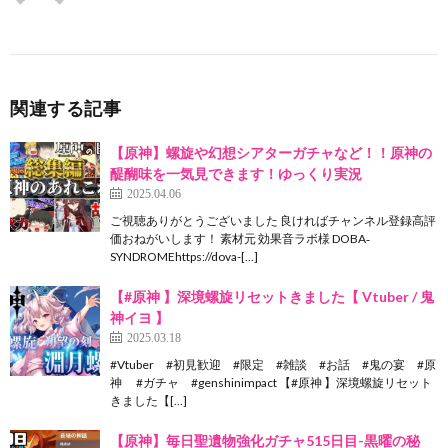
関連する記事
【原神】螺旋や幻想シアターガチャなど！！原神の
醍醐味を一気見できます！ゆっくり実況
2025.04.06
ご視聴ありがとうございました 良ければチャンネル登録高評
価おねがいします！ 素材元 効果音ラボ様 DOBA‐
SYNDROMEhttps://dova-[…]
【#原神 】深境螺旋リセットきました【 Vtuber / 鬼
神イヨ 】
2025.03.18
#Vtuber #初見歓迎 #限定 #雑談 #お話 #鬼の宴 #原
神 #ガチャ #genshinimpact 【#原神 】深境螺旋リセット
きました【[…]
【原神】毎日聖遺物強化ガチャ515日目-黒曜の秘