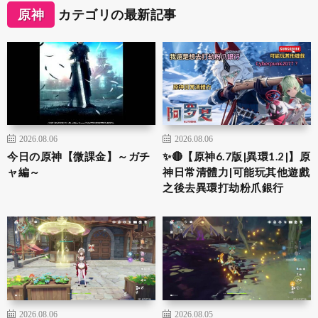
原神
カテゴリの最新記事
2026.08.06
2026.08.06
今日の原神【微課金】～ガチ
✨🔴【原神6.7版|異環1.2|】原
ャ編～
神日常清體力|可能玩其他遊戲
之後去異環打劫粉爪銀行
2026.08.06
2026.08.05