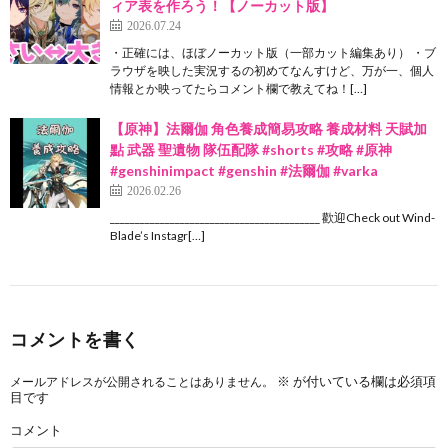
ィア表を作ろう！【ノーカット版】
2026.07.24
・正確には、ほぼノーカット版（一部カット編集あり） ・ブ
ラウザを映した実況するの初めてなんすけど、万が一、個人
情報とか映ってたらコメント欄で教えてね！[…]
【原神】法爾伽 角色養成簡易攻略 養成材料 天賦加
點 武器 聖遺物 隊伍配隊 #shorts #攻略 #原神
#genshinimpact #genshin #法爾伽 #varka
2026.02.26
__________________________________________ 歡迎Check out Wind-
Blade’s Instagr[…]
コメントを書く
※
が付いている欄は必須項
メールアドレスが公開されることはありません。
目です
コメント