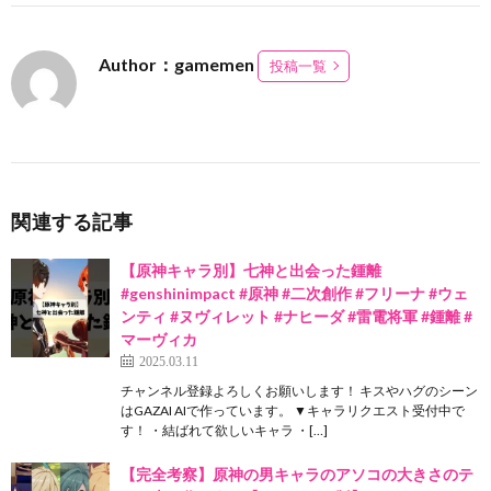
Author：gamemen
投稿一覧
関連する記事
【原神キャラ別】七神と出会った鍾離
#genshinimpact #原神 #二次創作 #フリーナ #ウェ
ンティ #ヌヴィレット #ナヒーダ #雷電将軍 #鍾離 #
マーヴィカ
2025.03.11
チャンネル登録よろしくお願いします！ キスやハグのシーン
はGAZAI AIで作っています。 ▼キャラリクエスト受付中で
す！ ・結ばれて欲しいキャラ ・[…]
【完全考察】原神の男キャラのアソコの大きさのテ