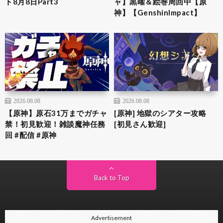
ト8月8日Part3
ャ】黒曜＆絵巻周回中【原
神】【GenshinImpact】
2026.08.08
2026.08.08
【原神】原石31万までガチャ
[原神] 地獄のシアター攻略
禁！初見歓迎！雑談魔神任務
[初見さん歓迎]
回 #配信 #原神
Back to Top
Advertisement