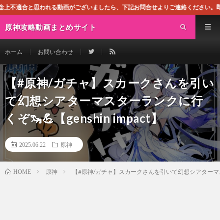
る動画がございましたら、下記お問合せよりご連絡ください。即刻対処させて頂きます
原神攻略動画まとめサイト
ホーム
お問い合わせ
【#原神/ガチャ】スカークさんを引い
て幻想シアターマスターランクに行
くぞ🦦💪【genshin impact】
2025.06.22
原神
原神
【#原神/ガチャ】スカークさんを引いて幻想シアターマスターラ
HOME