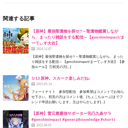
関連する記事
【原神】最強聖遺物を探せ!!～聖遺物鑑賞しなが
ら、まったり雑談をする配信～【genshinimpact/ま
ーてぃす大佐】
2024.12.07
【原神】最強聖遺物を探せ!!～聖遺物鑑賞しながら、まった
り雑談をする配信～ 【genshinimpact/まーてぃす大佐】 【参
加ルール】 ①初見の方[…]
5/13 原神。スカーク楽しみだね♪
2025.05.14
フォートナイト 参加型配信 参加希望はコメントでお知ら
せ下さい。初見の方はコメント後、[ちょこちゅーぶ]までフ
レンド申請お願いします。主はやらかします[…]
【原神】雷元素最強サポーター完凸九条サラ
#genshinimpact #generalknowledge #shorts
2025.06.01