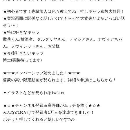
★初心者です！先輩旅人は色々教えてね！推しキャラ布教大歓迎！
★実況画面に関係なく話しかけてもらって大丈夫だよ🦦いっぱい話
そう〜！
★特に好きなキャラ
散兵くん/放浪者、タルタリヤさん、ディシアさん、ナヴィアちゃ
ん、ヌヴィレットさん、お父様
★今後引きたいキャラ
博士(実装待ってます)
★☆★メンバーシップ始めました！★☆★
啓蒙の高い限定動画が見られます。詳細＆参加はこちらから！
▼イラストなどが見られるtwitter
★☆★チャンネル登録＆高評価がムッチを救う★☆★
みんなのおかげで登録者1万人を達成できました！
ポチッと押してくれると嬉しいです🦦✨