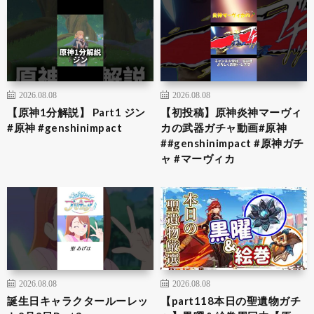
2026.08.08
2026.08.08
【原神1分解説】 Part1 ジン
【初投稿】原神炎神マーヴィ
#原神 #genshinimpact
カの武器ガチャ動画#原神
##genshinimpact #原神ガチ
ャ #マーヴィカ
2026.08.08
2026.08.08
誕生日キャラクタールーレッ
【part118本日の聖遺物ガチ