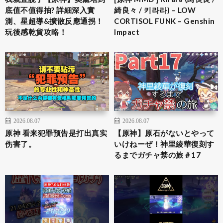
底值不值得抽? 詳細深入實
綺良々 / 키라라) – LOW
測、星超導&擴散反應通拐！
CORTISOL FUNK – Genshin
玩後感乾貨攻略！
Impact
2026.08.07
2026.08.07
原神 看来犯罪预告是打出真实
【原神】原石がないとやって
伤害了。
いけねーぜ！神里綾華復刻す
るまでガチャ禁の旅＃17