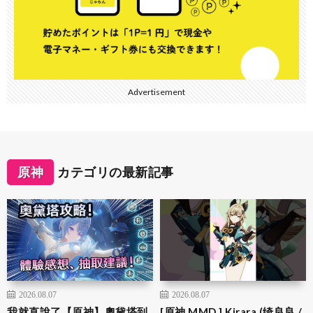
Advertisement
原神
カテゴリの最新記事
2026.08.07
2026.08.07
我就直說了【原神】奧黛塔到
[原神 MMD ] Kirara (绮良良 /