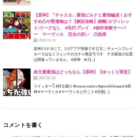
【原神】「チャスカ」最強ビルドと最強編成！おす
すめ凸や聖遺物は？【解説攻略】鍾離/ヌヴィレッ
ト/リークなし #先行プレイ #創作体験サーバ
ー マーヴィカ 厄水の災い 凸効果
2024.11.19
原神5.2ナタにて、5.3アプデ情報です 訂正；チェーンブレイ
カーではなくフォンテのガチャ限定弓です ナタ鍛造の位置
は間違っていません。 #原神 #げ[…]
炎元素最強はどっちなん【原神】【ゆっくり実況】
2025.01.18
ツイッター👇 #対立煽り #hoyocreators #genshinimpact #原
神 #マーヴィカ #マーヴィカと行こう #召使[…]
コメントを書く