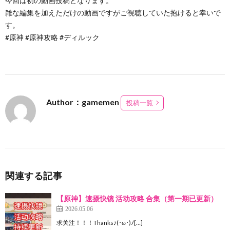
今回は初の動画投稿となります。
雑な編集を加えただけの動画ですがご視聴していた抱けると幸いで
す。
#原神 #原神攻略 #ディルック
Author：gamemen
投稿一覧
関連する記事
【原神】速摄快镜 活动攻略 合集（第一期已更新）
2026.05.06
求关注！！！Thanks♪(･ω･)ﾉ[…]