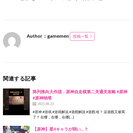
Author：gamemen
投稿一覧
関連する記事
阵列推向大作战，原神自走棋第二关通关攻略 #原神
#原神纳塔
2025.06.23
#原神 #游戏 #游戏解说 #遊戲解說 #遊戲 啥？ 這遊戲又被罵
了？ 在哪，在哪，在哪[…]
【原神】星4キャラが弱い…？