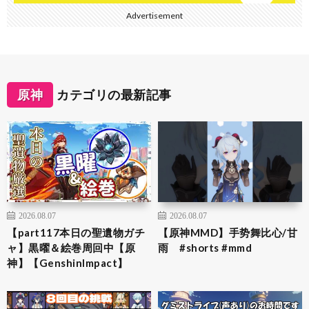
Advertisement
原神
カテゴリの最新記事
2026.08.07
2026.08.07
【part117本日の聖遺物ガチ
【原神MMD】手势舞比心/甘
ャ】黒曜＆絵巻周回中【原
雨 #shorts #mmd
神】【GenshinImpact】