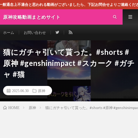
思われる動画がございましたら、下記お問合せよりご連絡ください。即刻対処させて
原神攻略動画まとめサイト
ホーム
お問い合わせ
猫にガチャ引いて貰った。#shorts #
原神 #genshinimpact #スカーク #ガチ
ャ #猫
2025.06.30
原神
原神
猫にガチャ引いて貰った。#shorts #原神 #genshinimpa
HOME