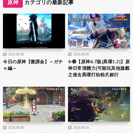
原神
カテゴリの最新記事
2026.08.06
2026.08.06
今日の原神【微課金】～ガチ
✨🔴【原神6.7版|異環1.2|】原
ャ編～
神日常清體力|可能玩其他遊戲
之後去異環打劫粉爪銀行
2026.08.06
2026.08.05