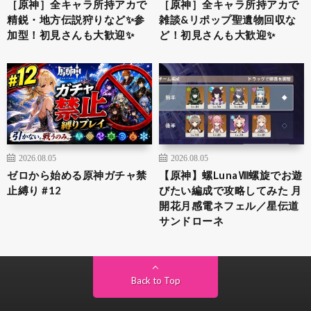
［原神］全キャラ所持アカで
［原神］全キャラ所持アカで
精鋭・地方伝説狩りなど✨参
雑談&リポップ聖遺物回収な
加型！初見さんも大歓迎✨
ど！初見さんも大歓迎✨
2026.08.05
2026.08.05
ゼロから始める原神ガチャ禁
【原神】螺LunaⅧ螺旋でお遊
止縛り #12
びたい編成で攻略してみた 月
開花月感電ネフェル／星伝道
サンドローネ
Back to Top