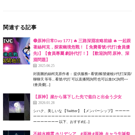
関連する記事
🔴原神日常Day 177 | 🔥 三路深淵攻略前線 🔥 一起跟
著絲柯克，探索幽境危戰！【 免費看號/代打(會員優
先)】【會員專屬 劇詩代打！】【歡迎詢問 原神、深
淵問題】
2025.06.25
封面圖的絲柯克原作者： 提供服務~ 看號(帳號健檢)/代打深淵/
聊聊天 等等… 看號/代打 可以直播間詢問 也可以進DC詢問~~
(會員優[…]
【原神】崖から落下した先で兹白と出会う少女
2026.01.28
シハク、美しいな 【Twitter】 【メンバーシップ】 ーーーー
ーーーーーーーーーーーーーーーーーーーーーーーーーーー
ーーーーーーー 以下、おすすめ[…]
不純水精霊 ホリデシア #原神 #原神_キャラ生誕祭