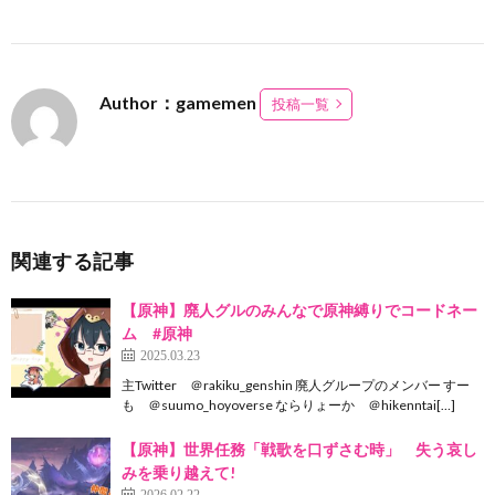
Author：gamemen
投稿一覧
関連する記事
【原神】廃人グルのみんなで原神縛りでコードネー
ム #原神
2025.03.23
主Twitter ＠rakiku_genshin 廃人グループのメンバー すー
も ＠suumo_hoyoverse ならりょーか ＠hikenntai[…]
【原神】世界任務「戦歌を口ずさむ時」 失う哀し
みを乗り越えて!
2026.02.22