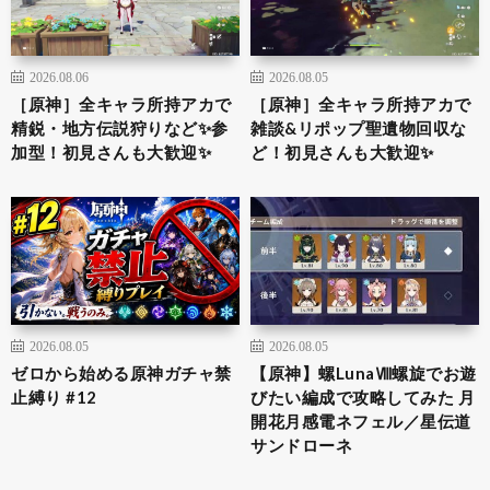
2026.08.06
2026.08.05
［原神］全キャラ所持アカで
［原神］全キャラ所持アカで
精鋭・地方伝説狩りなど✨参
雑談&リポップ聖遺物回収な
加型！初見さんも大歓迎✨
ど！初見さんも大歓迎✨
2026.08.05
2026.08.05
ゼロから始める原神ガチャ禁
【原神】螺LunaⅧ螺旋でお遊
止縛り #12
びたい編成で攻略してみた 月
開花月感電ネフェル／星伝道
サンドローネ