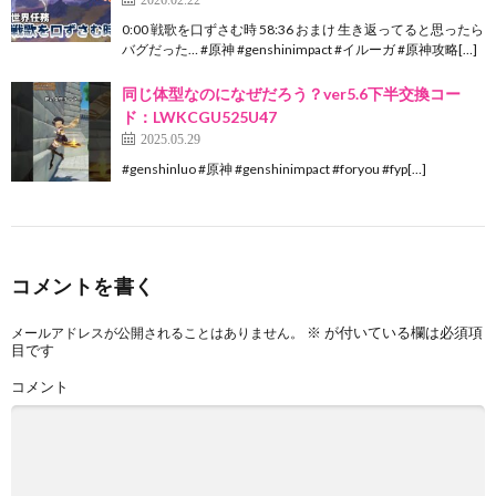
0:00 戦歌を口ずさむ時 58:36 おまけ 生き返ってると思ったら
バグだった… #原神 #genshinimpact #イルーガ #原神攻略[…]
同じ体型なのになぜだろう？ver5.6下半交換コー
ド：LWKCGU525U47
2025.05.29
#genshinluo #原神 #genshinimpact #foryou #fyp[…]
コメントを書く
※
が付いている欄は必須項
メールアドレスが公開されることはありません。
目です
コメント