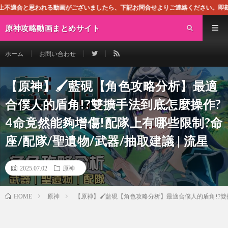
動画がございましたら、下記お問合せよりご連絡ください。即刻対処させて頂きます。
原神攻略動画まとめサイト
ホーム
お問い合わせ
【原神】🖌️藍硯【角色攻略分析】最適
合僕人的盾角!?雙擴手法到底怎麼操作?
4命竟然能夠增傷!配隊上有哪些限制?命
座/配隊/聖遺物/武器/抽取建議 | 流星
2025.07.02
原神
原神
【原神】🖌️藍硯【角色攻略分析】最適合僕人的盾角!?雙
HOME