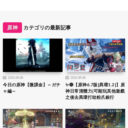
原神
カテゴリの最新記事
2026.08.06
2026.08.06
今日の原神【微課金】～ガチ
✨🔴【原神6.7版|異環1.2|】原
ャ編～
神日常清體力|可能玩其他遊戲
之後去異環打劫粉爪銀行