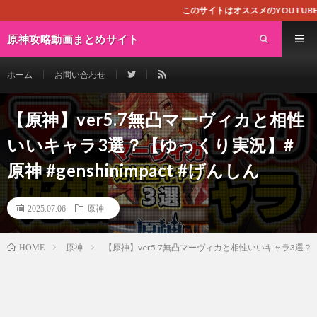
このサイトはオススメのYOUTUBE動画を紹
原神攻略動画まとめサイト
ホーム
お問い合わせ
【原神】ver5.7無凸マーヴィカと相性
いいキャラ3選？【ゆっくり実況】#
原神 #genshinimpact #げんしん
2025.07.06
原神
原神
【原神】ver5.7無凸マーヴィカと相性いいキャラ3選？【ゆっ
HOME