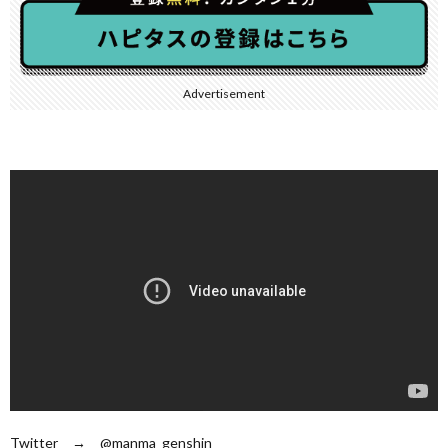
Advertisement
Twitter → @manma_genshin