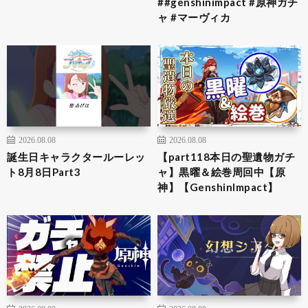
##genshinimpact #原神ガチ
ャ #マーヴィカ
2026.08.08
2026.08.08
誕生日キャラクタールーレッ
【part118本日の聖遺物ガチ
ト8月8日Part3
ャ】黒曜＆絵巻周回中【原
神】【GenshinImpact】