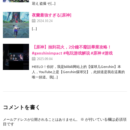
迎え 盗撮 そ[…]
夜蘭最強すぎる[原神]
2024.10.24
[…]
【原神】抽到花火，2分鐘不廢話畢業攻略！
#genshinimpact #电玩游戏解说 #原神 #游戏
2025.09.04
HEELO！你好，我是bilibili网站上的【煤球儿Genshin】本
人，YouTube上是【Genshin煤球兒】，此頻道是我在這裏的
唯一頻道。我[…]
コメントを書く
※
が付いている欄は必須項
メールアドレスが公開されることはありません。
目です