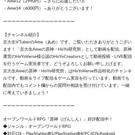
・Ame12（2990円）→さらに応援したい方
・Ame14（6000円）→ありがとうございます！
ーーーーーーーーーーーーーーーーー
【チャンネル紹介】
京大生VTuberのAme（あめ）です。ご覧いただきありがとうござい
ます！「京大生Ameの原神・HoYo研究所」として動画を配信。原神
運営のHoYoVerse様公認のHoYoCreatorsとして動画投稿・LIVE配信
を行うゲーム実況者です。どうぞよろしくお願い申し上げます。
京大生Ameの原神・HoYo研究所」はHoYoVerse作品特化のチャンネ
ルです。動画＆ライブ配信＆ゲーム実況を行っています。動画でも
配信内でもコメント欄からの質問や相談を受け付けています。一緒
に考えていきましょう！
ーーーーーーーーーーーーーーーーー
オープンワールドRPG『原神（げんしん）』好評配信中！
◆ジャンル：オープンワールドRPG
◆対応OS：PlayStation®5/PlayStation®4/PC/iOS/Android