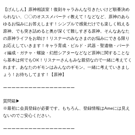
【げんしん】原神相談室！復刻キャラみんな引きたいけど順番決め
られない、〇〇のオススメパーティ教えて！などなど、原神のあら
ゆるお悩みにお答えします！シンプルで感覚だけでも楽しく戦える
原神。でも突き詰めると奥が深くて難しすぎる原神。そんなあなた
の原神ライフをお助け！リスナーのみなさまのお悩みにできる限り
お応えしていきます！キャラ育成・ビルド・武器・聖遺物・パーテ
ィ編成・ガチャ・螺旋・幻想シアターなどなど原神に関することな
ら基本は何でもOK！リスナーさんもみな親切なので一緒に考えてく
れます。あなたのギモンはみんなのギモン。一緒に考えていきまし
ょう！お待ちしてます！【原神】
ーーーーーーーーーーーーーーーーー
質問箱▶
※最初に会員登録が必要です。もちろん、登録情報はAmeには見え
ないのでご安心ください。
ーーーーーーーーーーーーーーーーー