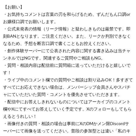
【お願い】
・お気持ちコメントは言葉の刃を和らげるため、ずんだもん口調or
お嬢様口調でお願いします。
・公式未発表の情報（リーク情報）と疑わしきものは厳禁です。即
刻BANとなります。ご注意ください。また、リークか判別できなく
なるため、予想を断言口調で書くこともお控えください。
・創作体験サーバーにて公表された内容に関する書き込みは当チャ
ンネルではNGです。関連するご質問やご相談もNG。
・質問・相談内容は配信前に質問箱に送っていただけると嬉しいで
す！
・ライブ中のコメント欄での質問やご相談は割り込みOK！多すぎて
すべてにお応えできない場合は、メンバーシップ会員さんやスパチ
ャにていただいた質問・コメントを優先させていただきます。
・配信中にお答えしきれないものについてはアーカイブのコメント
欄やXにてすべてお答えしていく予定です。Xのフォローもしてもら
えるとうれしい！
・画像付きの質問・相談の場合は事前にXのDMかメン限Discordサ
ーバーにて画像を送ってください。普段の参加型とは違い「私のキ