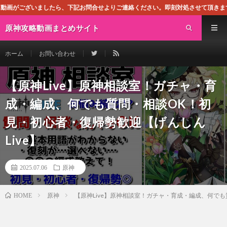
お問合せよりご連絡ください。即刻対処させて頂きます。なお、同サイトはGoog
原神攻略動画まとめサイト
ホーム
お問い合わせ
【原神Live】原神相談室！ガチャ・育
成・編成、何でも質問・相談OK！初
見・初心者・復帰勢歓迎【げんしん
Live】
2025.07.06
原神
原神
【原神Live】原神相談室！ガチャ・育成・編成、何でも
HOME