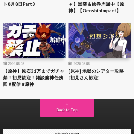
ト8月8日Part3
ャ】黒曜＆絵巻周回中【原
神】【GenshinImpact】
2026.08.08
2026.08.08
【原神】原石31万までガチャ
[原神] 地獄のシアター攻略
禁！初見歓迎！雑談魔神任務
[初見さん歓迎]
回 #配信 #原神
Back to Top
Advertisement