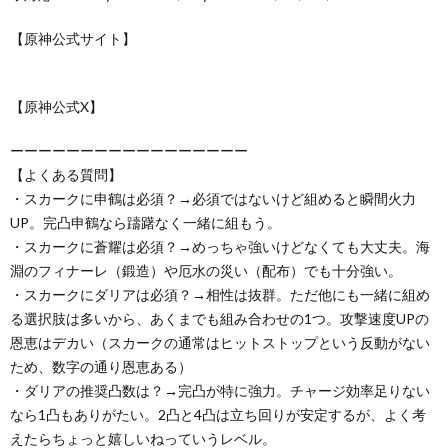
【原神公式サイト】
【原神公式X】
ーーーーーーーーーーーーーーーーー
【よくある質問】
・スカークに申鶴は必須？→必須ではないけど組めると瞬間火力
UP。完凸申鶴なら躊躇なく一緒に組もう。
・スカークに蒼耀は必須？→めっちゃ強いけどなくても大丈夫。海
淵のフィナーレ（鍛造）や厄水の災い（配布）でも十分強い。
・スカークにダリアは必須？→相性は抜群。ただ他にも一緒に組め
る選択肢は多いから、あくまでも組み合わせの1つ。攻撃速度UPの
恩恵はデカい（スカークの通常はヒットストップという反動がない
ため、数字の通り恩恵ある）
・ダリアの推奨凸数は？→完凸が特に強力。チャージ効率足りない
なら1凸もありがたい。2凸と4凸は立ち回りが安定するが、よく考
えたらちょっと嬉しいねっていうレベル。