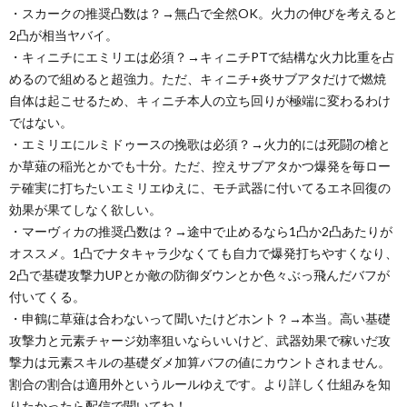
・スカークの推奨凸数は？→無凸で全然OK。火力の伸びを考えると
2凸が相当ヤバイ。
・キィニチにエミリエは必須？→キィニチPTで結構な火力比重を占
めるので組めると超強力。ただ、キィニチ+炎サブアタだけで燃焼
自体は起こせるため、キィニチ本人の立ち回りが極端に変わるわけ
ではない。
・エミリエにルミドゥースの挽歌は必須？→火力的には死闘の槍と
か草薙の稲光とかでも十分。ただ、控えサブアタかつ爆発を毎ロー
テ確実に打ちたいエミリエゆえに、モチ武器に付いてるエネ回復の
効果が果てしなく欲しい。
・マーヴィカの推奨凸数は？→途中で止めるなら1凸か2凸あたりが
オススメ。1凸でナタキャラ少なくても自力で爆発打ちやすくなり、
2凸で基礎攻撃力UPとか敵の防御ダウンとか色々ぶっ飛んだバフが
付いてくる。
・申鶴に草薙は合わないって聞いたけどホント？→本当。高い基礎
攻撃力と元素チャージ効率狙いならいいけど、武器効果で稼いだ攻
撃力は元素スキルの基礎ダメ加算バフの値にカウントされません。
割合の割合は適用外というルールゆえです。より詳しく仕組みを知
りたかったら配信で聞いてね！