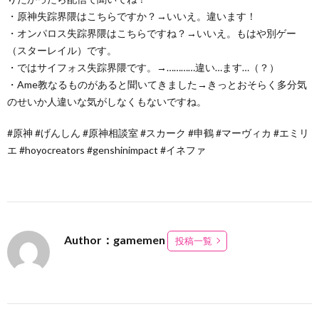
・原神失踪界隈はこちらですか？→いいえ。違います！
・オンパロス失踪界隈はこちらですね？→いいえ。もはや別ゲー
（スターレイル）です。
・ではサイフォス失踪界隈です。→…………違い…ます…（？）
・Ame教なるものがあると聞いてきました→きっとおそらく多分気
のせいか人違いな気がしなくもないですね。
#原神 #げんしん #原神相談室 #スカーク #申鶴 #マーヴィカ #エミリ
エ #hoyocreators #genshinimpact #イネファ
Author：gamemen
投稿一覧