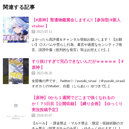
関連する記事
【#原神】聖遺物鑑賞会しますん‼️【参加型/#新人
vtuber 】
2025.03.11
よかったら高評価＆チャンネル登録お願いします！ 【お願
い】 ◎スパムや荒らし行為、暴言や過度なセンシティブ発
言、誹謗中傷（批判的な発言）等はお控えくだ[…]
すり抜けすぎて完凸できないんだがｗｗｗｗｗ【 #
原神 】
2025.06.26
全部俺の声です。 Twitter▷ / yuzuki_siraai （＠yuzuki_siraai)
オオカミのVtuber、白藍（しらあい）ゆづきで[…]
【原神】0から１週間でどこまで強くなれるの
か！？5日目【公開収録】【縛り企画】【ゆっくり
実況投稿予定】
2026.05.07
【ルール】 ・課金禁止 ・マルチ禁止 ・限定・収録祈願のガ
チャ禁止（恒常ガチャのみ可） ・ゆる～くやります！[…]