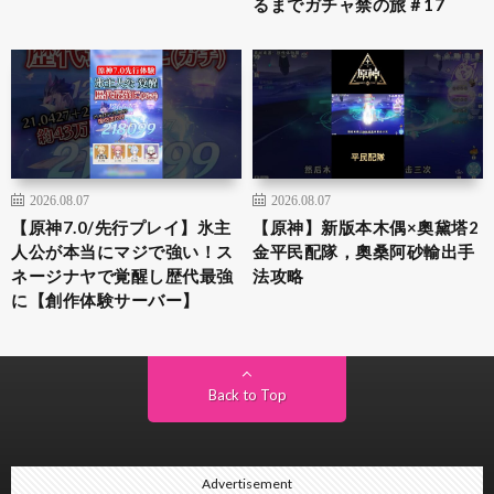
るまでガチャ禁の旅＃17
2026.08.07
2026.08.07
【原神7.0/先行プレイ】氷主
【原神】新版本木偶×奧黛塔2
人公が本当にマジで強い！ス
金平民配隊，奧桑阿砂輸出手
ネージナヤで覚醒し歴代最強
法攻略
に【創作体験サーバー】
Back to Top
Advertisement