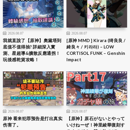
2026.08.07
2026.08.07
我就直說了【原神】奧黛塔到
[原神 MMD ] Kirara (绮良良 /
底值不值得抽? 詳細深入實
綺良々 / 키라라) – LOW
測、星超導&擴散反應通拐！
CORTISOL FUNK – Genshin
玩後感乾貨攻略！
Impact
2026.08.07
2026.08.07
原神 看来犯罪预告是打出真实
【原神】原石がないとやって
伤害了。
いけねーぜ！神里綾華復刻す