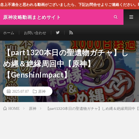
る動画がございましたら、下記お問合せよりご連絡ください。即刻対処させて頂きま
原神攻略動画まとめサイト
ホーム
お問い合わせ
【part1320本日の聖遺物ガチャ】し
め縄＆絶縁周回中【原神】
【GenshinImpact】
2025.07.07
原神
原神
【part1320本日の聖遺物ガチャ】しめ縄＆絶縁周回中【原神
HOME