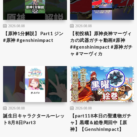
2026.08.08
2026.08.08
【原神1分解説】 Part1 ジン
【初投稿】原神炎神マーヴィ
#原神 #genshinimpact
カの武器ガチャ動画#原神
##genshinimpact #原神ガチ
ャ #マーヴィカ
2026.08.08
2026.08.08
誕生日キャラクタールーレッ
【part118本日の聖遺物ガチ
ト8月8日Part3
ャ】黒曜＆絵巻周回中【原
神】【GenshinImpact】