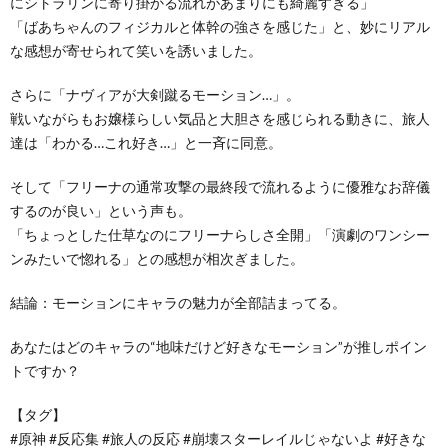
にシトラリンに寄り掛かる流れがあまりにも綺麗すぎる」
「ばあちゃんのフィジカルと体幹の強さを感じた」と、妙にリアル
な感想が寄せられて笑いを誘いました。
さらに「ナヴィアが大剣蹴るモーション…」。
戦いながらもお嬢様らしい気品と大胆さを感じられる動きに、旅人
達は「わかる…これ好き…」と一斉に同意。
そして「フリーナの通常攻撃の最終段で流れるように優雅なお辞儀
するのが良い」という声も。
「ちょっとした仕草なのにフリーナらしさ全開」「演劇のワンシー
ンみたいで惚れる」との感想が相次ぎました。
結論：モーションにキャラの魅力が全部詰まってる。
あなたはどのキャラの“地味だけど好きなモーション”が推しポイン
トですか？
【タグ】
#原神 #反応集 #旅人の反応 #崩壊スターレイルじゃないよ #好きな