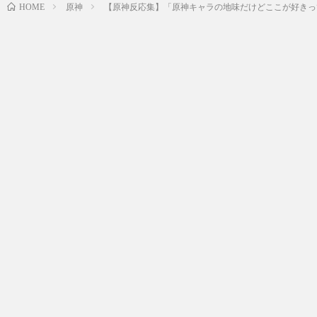
原神
【原神反応集】「原神キャラの地味だけどここが好きっ
HOME