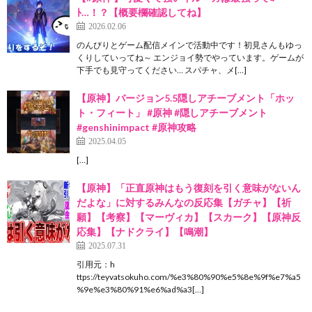
ﾄ…！？【概要欄確認してね】
2026.02.06
のんびりとゲーム配信メインで活動中です！初見さんもゆっ
くりしていってね～ エンジョイ勢でやっています。ゲームが
下手でも見守ってください… スパチャ、メ[…]
【原神】バージョン5.5隠しアチーブメント「ホッ
ト・フィート」 #原神 #隠しアチーブメント
#genshinimpact #原神攻略
2025.04.05
[…]
【原神】「正直原神はもう復刻を引く意味がないん
だよな」に対するみんなの反応集【ガチャ】【祈
願】【考察】【マーヴィカ】【スカーク】【原神反
応集】【ナドクライ】【鳴潮】
2025.07.31
引用元：h
ttps://teyvatsokuho.com/%e3%80%90%e5%8e%9f%e7%a5
%9e%e3%80%91%e6%ad%a3[…]