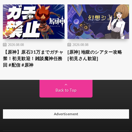
2026.08.08
2026.08.08
【原神】原石31万までガチャ
[原神] 地獄のシアター攻略
禁！初見歓迎！雑談魔神任務
[初見さん歓迎]
回 #配信 #原神
Back to Top
Advertisement