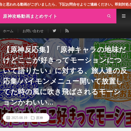
がございましたら、下記お問合せよりご連絡ください。即刻対処させて頂きます。なお
原神攻略動画まとめサイト
ホーム
お問い合わせ
【原神反応集】「原神キャラの地味だ
けどここが好きってモーションにつ
いて語りたい」に対する、旅人達の反
応集/パイモンメニュー開いて放置し
てた時の風に吹き飛ばされるモーシ
ョンかわいい…
2025.08.19
原神