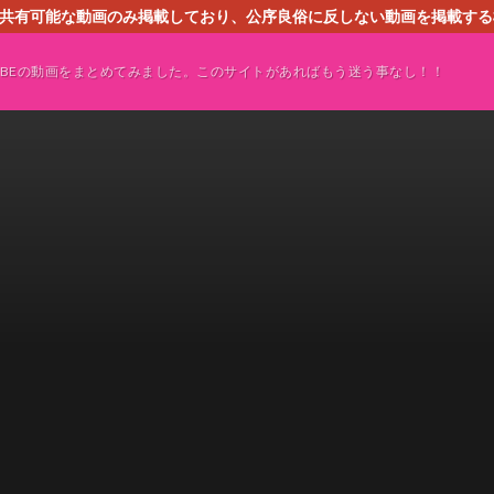
す。共有可能な動画のみ掲載しており、公序良俗に反しない動画を掲載す
ください。即刻対処させて頂きます。なお、同サイトはGoogleアド
TUBEの動画をまとめてみました。このサイトがあればもう迷う事なし！！