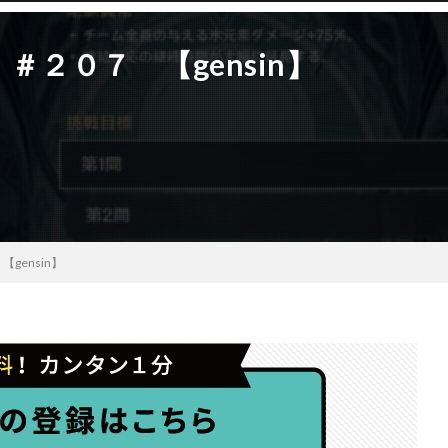
２０７ 【gensin】
ensin】