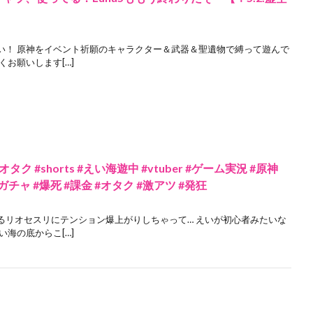
い！ 原神をイベント祈願のキャラクター＆武器＆聖遺物で縛って遊んで
お願いします[…]
#shorts #えい海遊中 #vtuber #ゲーム実況 #原神
リ #ガチャ #爆死 #課金 #オタク #激アツ #発狂
るリオセスリにテンション爆上がりしちゃって… えいが初心者みたいな
海の底からこ[…]