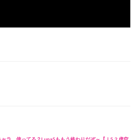
ャラ、使ってる？Luna5ももう終わりだぞ～【ｌ5.2.虚空