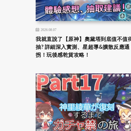
2026.08.07
我就直說了【原神】奧黛塔到底值不值
抽? 詳細深入實測、星超導&擴散反應通
拐！玩後感乾貨攻略！