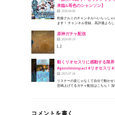
来臨&苺色のシャンソン】
2026.04.06
乾燥クルミのチャンネルへいらっしゃ
ます！ チャンネル登録、高評価よろしく
原神ガチャ配信
2024.09.19
[…]
動くリオセスリに感動する限界オタク 
#genshinimpact #リオセス
2025.07.18
リスナーの姿じゃなくて自分で動かせ
悲鳴上げてるガチャ配信はこちら！ 深い
コメントを書く