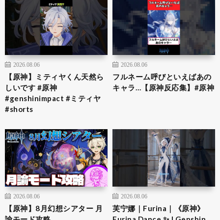
2026.08.06
2026.08.06
【原神】ミティヤくん天然ら
フルネーム呼びといえばあの
しいです #原神
キャラ…【原神反応集】#原神
#genshinimpact #ミティヤ
#shorts
2026.08.06
2026.08.06
【原神】8月幻想シアター 月
芙宁娜｜Furina｜《原神》
諭モード攻略
Furina Dance ✨ | Genshin