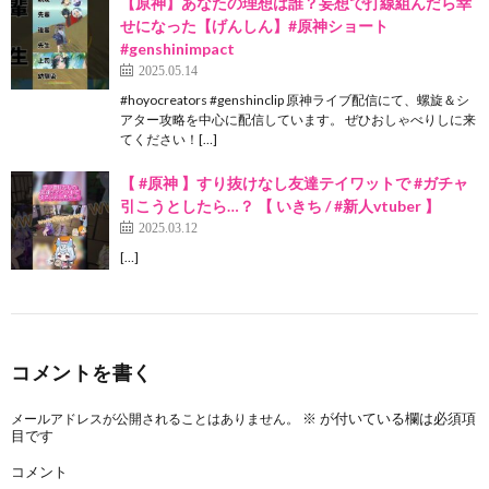
【原神】あなたの理想は誰？妄想で打線組んだら幸
せになった【げんしん】#原神ショート
#genshinimpact
2025.05.14
#hoyocreators #genshinclip 原神ライブ配信にて、螺旋＆シ
アター攻略を中心に配信しています。 ぜひおしゃべりしに来
てください！[…]
【 #原神 】すり抜けなし友達テイワットで #ガチャ
引こうとしたら…？ 【 いきち / #新人vtuber 】
2025.03.12
[…]
コメントを書く
※
が付いている欄は必須項
メールアドレスが公開されることはありません。
目です
コメント