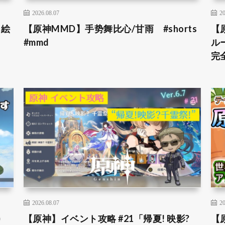
2026.08.07
20
＆絵
【原神MMD】手势舞比心/甘雨 #shorts
【
#mmd
ル
完全
2026.08.07
20
)
【原神】イベント攻略 #21「帰夏! 映影?
【