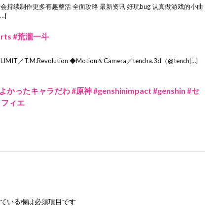
会持续制作更多有趣整活 全面攻略 最新资讯 好玩bug 认真做游戏的小曲
…]
orts #荒瀧一斗
／T.M.Revolution ◆Motion＆Camera／tencha.3d（@tench[…]
ャラだわ #原神 #genshinimpact #genshin #セ
コフィエ
ている欄は必須項目です