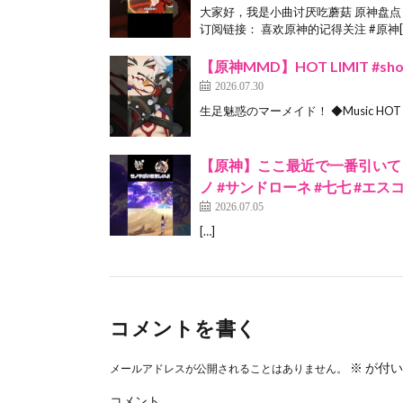
大家好，我是小曲讨厌吃蘑菇 原神盘点 
订阅链接： 喜欢原神的记得关注 #原神[
【原神MMD】HOT LIMIT #sh
2026.07.30
生足魅惑のマーメイド！ ◆Music HOT LIMIT
【原神】ここ最近で一番引いてよかったキ
ノ #サンドローネ #七七 #エス
2026.07.05
[…]
コメントを書く
※
が付い
メールアドレスが公開されることはありません。
コメント