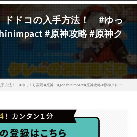
、ドドコの入手方法！ #ゆっ
inimpact #原神攻略 #原神ク
！ #ゆっくり実況 #原神 #genshinimpact #原神攻略 #原神クレー