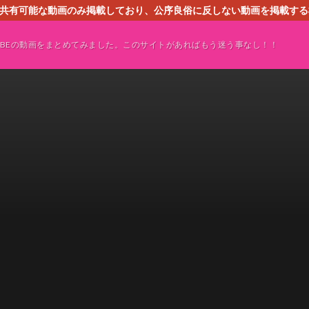
す。共有可能な動画のみ掲載しており、公序良俗に反しない動画を掲載す
ください。即刻対処させて頂きます。なお、同サイトはGoogleアド
TUBEの動画をまとめてみました。このサイトがあればもう迷う事なし！！