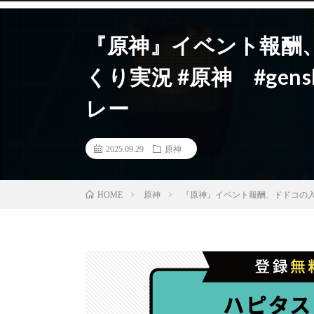
『原神』イベント報酬
くり実況 #原神 #gensh
レー
2025.09.29
原神
原神
『原神』イベント報酬、ドドコの入手方法
HOME