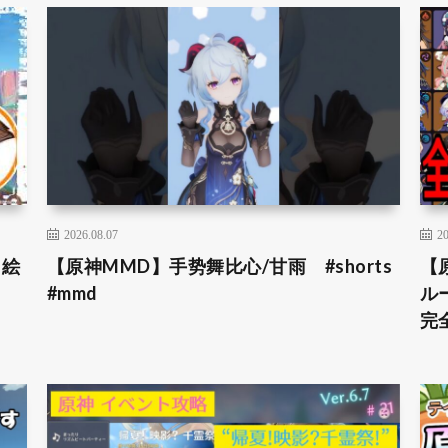
2026.08.07
20
＆絵
【原神MMD】手势舞比心/甘雨 #shorts
【
#mmd
ル
完全