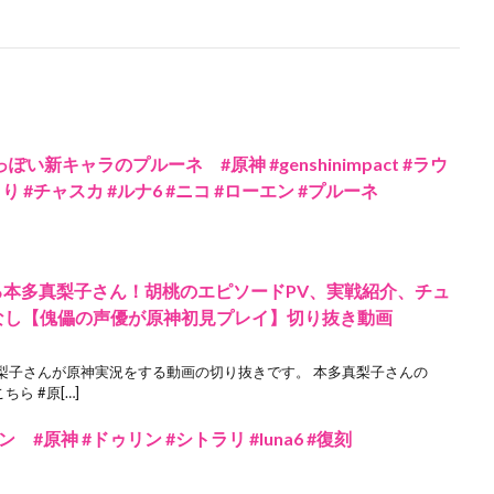
い新キャラのプルーネ #原神 #genshinimpact #ラウ
り #チャスカ #ルナ6 #ニコ #ローエン #プルーネ
る本多真梨子さん！胡桃のエピソードPV、実戦紹介、チュ
なし【傀儡の声優が原神初見プレイ】切り抜き動画
梨子さんが原神実況をする動画の切り抜きです。 本多真梨子さんの
ちら #原[…]
原神 #ドゥリン #シトラリ #luna6 #復刻