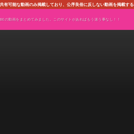
す。共有可能な動画のみ掲載しており、公序良俗に反しない動画を掲載す
ください。即刻対処させて頂きます。なお、同サイトはGoogleアド
TUBEの動画をまとめてみました。このサイトがあればもう迷う事なし！！