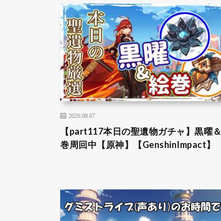
2026.08.07
【part117本日の聖遺物ガチャ】黒曜
巻周回中【原神】【GenshinImpact】