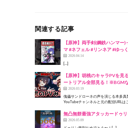
関連する記事
【原神】両手剣(鋼鉄ハンマー)っぽ
マ #ネフェル #リンネア #ゆっく
2026.04.14
[…]
【原神】胡桃のキャラPVを見
ートリアル全部見る！※BGM
2026.03.19
傀儡サンドローネの声を演じる本多真
YouTubeチャンネルと元の配信URLはこ
無凸無餅最強アタッカードゥリン #
2026.05.09
ドゥリン復刻おめでとう〜！[…]