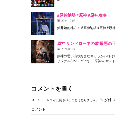
#原神纳塔 #原神 #原神攻略
2024.10.08
梦开始的地方！ #原神纳塔 #原神 #原神
原神 サンドローネの歌 最悪の
2026.06.24
原神の思い出や好きなキャラがいれば
リジナルAIソングです。 原神Iのサンド
コメントを書く
※
が付い
メールアドレスが公開されることはありません。
コメント