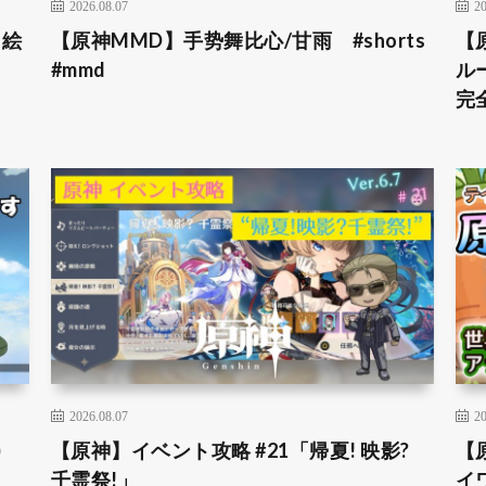
2026.08.07
20
＆絵
【原神MMD】手势舞比心/甘雨 #shorts
【
#mmd
ル
完全
2026.08.07
20
)
【原神】イベント攻略 #21「帰夏! 映影?
【
千霊祭!」
イ