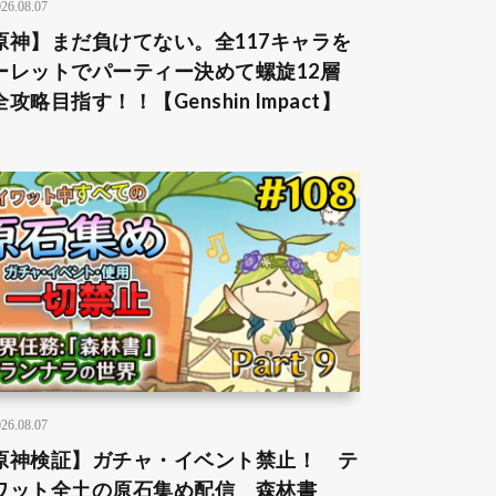
26.08.07
原神】まだ負けてない。全117キャラを
ーレットでパーティー決めて螺旋12層
攻略目指す！！【Genshin Impact】
26.08.07
原神検証】ガチャ・イベント禁止！ テ
ワット全土の原石集め配信 森林書