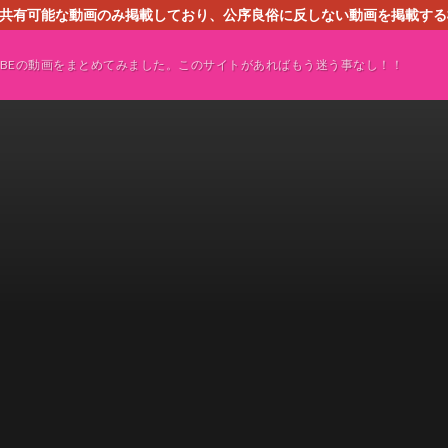
す。共有可能な動画のみ掲載しており、公序良俗に反しない動画を掲載す
ください。即刻対処させて頂きます。なお、同サイトはGoogleアド
TUBEの動画をまとめてみました。このサイトがあればもう迷う事なし！！