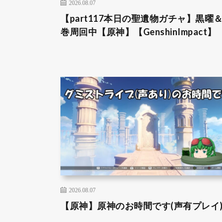
2026.08.07
【part117本日の聖遺物ガチャ】黒曜
巻周回中【原神】【GenshinImpact】
2026.08.07
【原神】原神のお時間です(声有プレイ