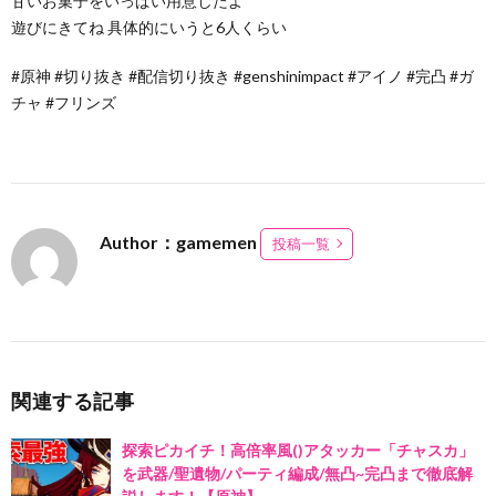
甘いお菓子をいっぱい用意したよ
遊びにきてね 具体的にいうと6人くらい
#原神 #切り抜き #配信切り抜き #genshinimpact #アイノ #完凸 #ガ
チャ #フリンズ
Author：gamemen
投稿一覧
関連する記事
探索ピカイチ！高倍率風()アタッカー「チャスカ」
を武器/聖遺物/パーティ編成/無凸~完凸まで徹底解