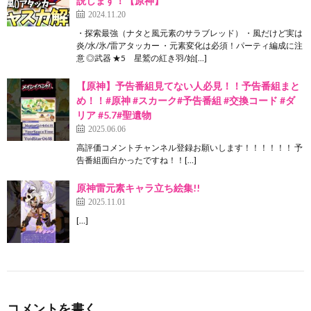
説します！【原神】
2024.11.20
・探索最強（ナタと風元素のサラブレッド） ・風だけど実は
炎/水/氷/雷アタッカー ・元素変化は必須！パーティ編成に注
意 ◎武器 ★5 星鷲の紅き羽/始[…]
【原神】予告番組見てない人必見！！予告番組まと
め！！#原神 #スカーク#予告番組 #交換コード #ダ
リア #5.7#聖遺物
2025.06.06
高評価コメントチャンネル登録お願いします！！！！！！ 予
告番組面白かったですね！！[…]
原神雷元素キャラ立ち絵集!!
2025.11.01
[…]
コメントを書く