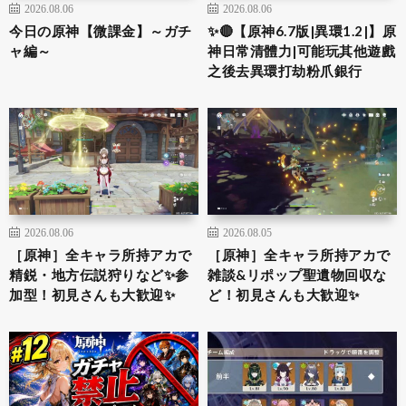
2026.08.06
2026.08.06
今日の原神【微課金】～ガチ
✨🔴【原神6.7版|異環1.2|】原
ャ編～
神日常清體力|可能玩其他遊戲
之後去異環打劫粉爪銀行
2026.08.06
2026.08.05
［原神］全キャラ所持アカで
［原神］全キャラ所持アカで
精鋭・地方伝説狩りなど✨参
雑談&リポップ聖遺物回収な
加型！初見さんも大歓迎✨
ど！初見さんも大歓迎✨