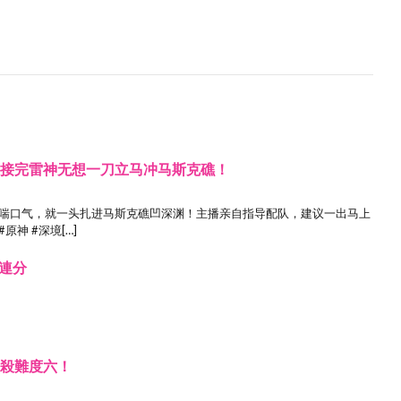
！接完雷神无想一刀立马冲马斯克礁！
没喘口气，就一头扎进马斯克礁凹深渊！主播亲自指导配队，建议一出马上
神 #深境[…]
連分
速殺難度六！