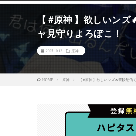
【 #原神 】欲しいン
ャ見守りよろぽこ！
2025.10.13
原神
原神
【 #原神 】欲しいンズ🔥普段配
HOME