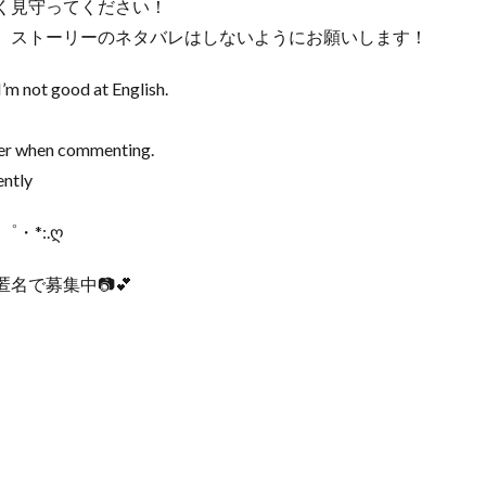
く見守ってください！
が、ストーリーのネタバレはしないようにお願いします！
’m not good at English.
nder when commenting.
ently
♡゜・*:.ღ
名で募集中📷💕