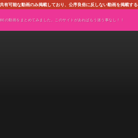
す。共有可能な動画のみ掲載しており、公序良俗に反しない動画を掲載す
ください。即刻対処させて頂きます。なお、同サイトはGoogleアド
TUBEの動画をまとめてみました。このサイトがあればもう迷う事なし！！