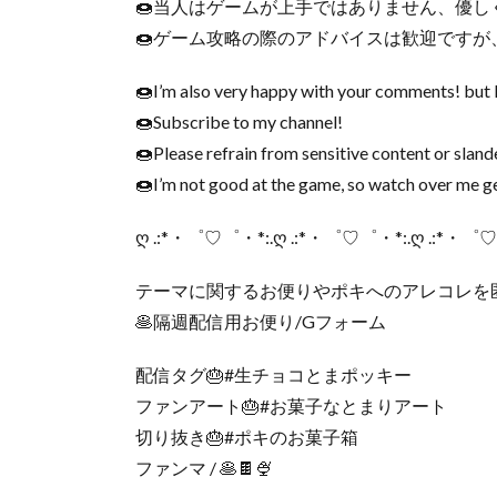
🍩当人はゲームが上手ではありません、優し
🍩ゲーム攻略の際のアドバイスは歓迎です
🍩I’m also very happy with your comments! but I
🍩Subscribe to my channel!
🍩Please refrain from sensitive content or sla
🍩I’m not good at the game, so watch over me g
ღ .:*・゜♡゜・*:.ღ .:*・゜♡゜・*:.ღ .:*・゜
テーマに関するお便りやポキへのアレコレを匿
🥞隔週配信用お便り/Gフォーム
配信タグ🎂#生チョコとまポッキー
ファンアート🎂#お菓子なとまりアート
切り抜き🎂#ポキのお菓子箱
ファンマ / 🥞🍫🍨