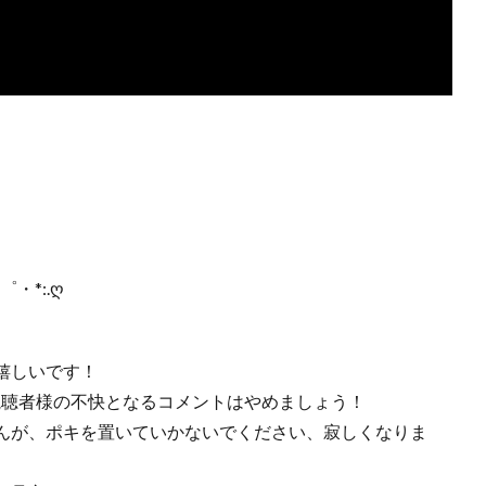
♡゜・*:.ღ
嬉しいです！
の視聴者様の不快となるコメントはやめましょう！
せんが、ポキを置いていかないでください、寂しくなりま