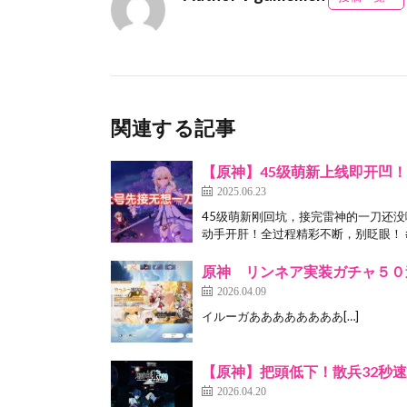
関連する記事
【原神】45级萌新上线即开凹
2025.06.23
45级萌新刚回坑，接完雷神的一刀还
动手开肝！全过程精彩不断，别眨眼！ #原
原神 リンネア実装ガチャ５０
2026.04.09
イルーガああああああああ[…]
【原神】把頭低下！散兵32秒
2026.04.20