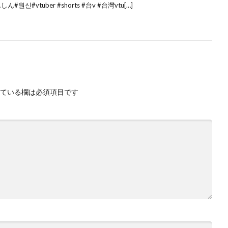
んしん#원신#vtuber #shorts #台v #台灣vtu[…]
ている欄は必須項目です