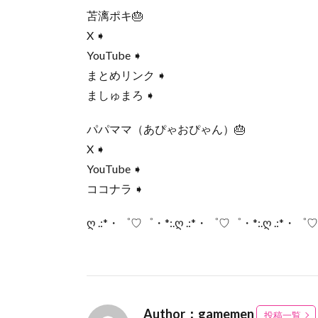
苫漓ポキ🎂
X ➧
YouTube ➧
まとめリンク ➧
ましゅまろ ➧
パパママ（あぴゃおぴゃん）🎂
X ➧
YouTube ➧
ココナラ ➧
ღ .:*・゜♡゜・*:.ღ .:*・゜♡゜・*:.ღ .:*・゜
Author：gamemen
投稿一覧