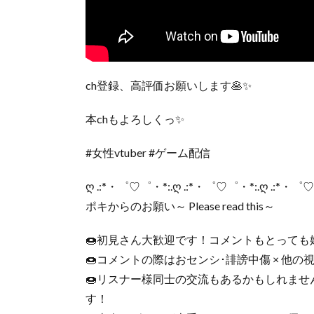
ch登録、高評価お願いします🥞✨
本chもよろしくっ✨
#女性vtuber #ゲーム配信
ღ .:*・゜♡゜・*:.ღ .:*・゜♡゜・*:.ღ .:*・゜
ポキからのお願い～ Please read this～
🍩初見さん大歓迎です！コメントもとっても
🍩コメントの際はおセンシ･誹謗中傷 × 他
🍩リスナー様同士の交流もあるかもしれま
す！