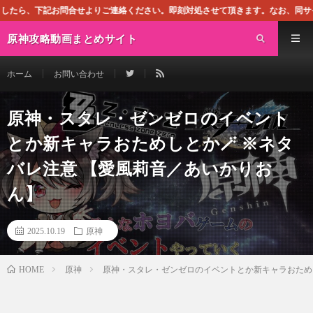
ください。即刻対処させて頂きます。なお、同サイトはGoogleアドセンスによ
原神攻略動画まとめサイト
ホーム
お問い合わせ
原神・スタレ・ゼンゼロのイベント
とか新キャラおためしとか🪄 ※ネタ
バレ注意 【愛風莉音／あいかりお
ん】
2025.10.19
原神
原神
原神・スタレ・ゼンゼロのイベントとか新キャラおためし
HOME