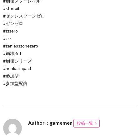
#崩壊スターレイル
#starrail
#ゼンレスゾーンゼロ
#ゼンゼロ
#zzzero
#zzz
#zenlesszonezero
#崩壊3rd
#崩壊シリーズ
#honkaiimpact
#参加型
#参加型配信
Author：gamemen
投稿一覧