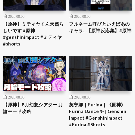
2026.08.06
2026.08.06
【原神】ミティヤくん天然ら
フルネーム呼びといえばあの
しいです #原神
キャラ…【原神反応集】#原神
#genshinimpact #ミティヤ
#shorts
2026.08.06
2026.08.06
【原神】8月幻想シアター 月
芙宁娜｜Furina｜《原神》
諭モード攻略
Furina Dance ✨ | Genshin
Impact #GenshinImpact
#Furina #Shorts