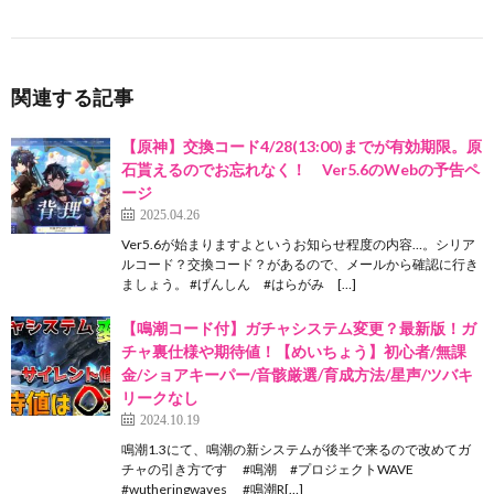
関連する記事
【原神】交換コード4/28(13:00)までが有効期限。原
石貰えるのでお忘れなく！ Ver5.6のWebの予告ペ
ージ
2025.04.26
Ver5.6が始まりますよというお知らせ程度の内容…。シリア
ルコード？交換コード？があるので、メールから確認に行き
ましょう。 #げんしん #はらがみ […]
【鳴潮コード付】ガチャシステム変更？最新版！ガ
チャ裏仕様や期待値！【めいちょう】初心者/無課
金/ショアキーパー/音骸厳選/育成方法/星声/ツバキ
リークなし
2024.10.19
鳴潮1.3にて、鳴潮の新システムが後半で来るので改めてガ
チャの引き方です #鳴潮 #プロジェクトWAVE
#wutheringwaves #鳴潮R[…]