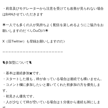
・莉音及びモデレーターから注意を受けても改善が見られない場合
はBANさせていただきます
🌟一人でも多くの人が気持ちよく配信を楽しめるようにご協力をお
願いしますのだヾﾉ｡ÒωÓ)ﾉｼ🌟
X（旧Twitter）も登録お願いしますのだ♪
—————————————————————
🐈参加型について🐈
・基本は連続参加✖️です。
・スタートした後も，枠が余っている場合は連続でも構いません。
・コメント欄に参加したいと書いてくれた初参加の方を優先しま
す。
・初見さん優先です。
・人が少なくて枠が空いている場合は１分後から連続も🆗にしま
す。