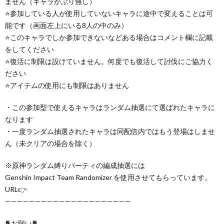
ません（キャラかぶり無し）
⭐参加している人が使用していないキャラに途中で変えることは可
能です（画面左上にいる8人の中のみ）
⭐このキャラでしか参加できないなどある場合はコメント欄に記載
をしてください
⭐復活に制限は設けていません。何度でも復活して討伐にご協力く
ださい
⭐アイテムの使用にも制限はありません
・この参加型で使えるキャラはランダム抽選にて選ばれたキャラに
なります
・一度ランダム抽選されたキャラは同配信内ではもう登場はしませ
ん（未クリアの場合を除く）
※原神ランダム縛りパーティの編成抽選には
Genshin Impact Team Randomizer を使用させてもらっています。
URL👉
—————————————————————
🐈お願い🐈