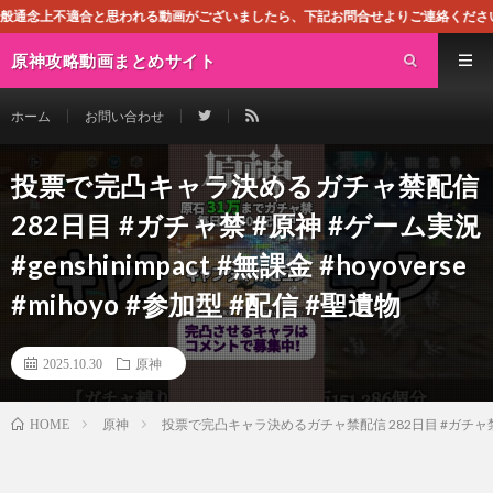
われる動画がございましたら、下記お問合せよりご連絡ください。即刻対処させて頂
原神攻略動画まとめサイト
ホーム
お問い合わせ
投票で完凸キャラ決めるガチャ禁配信
282日目 #ガチャ禁 #原神 #ゲーム実況
#genshinimpact #無課金 #hoyoverse
#mihoyo #参加型 #配信 #聖遺物
2025.10.30
原神
原神
投票で完凸キャラ決めるガチャ禁配信 282日目 #ガチャ禁 #原神 #
HOME