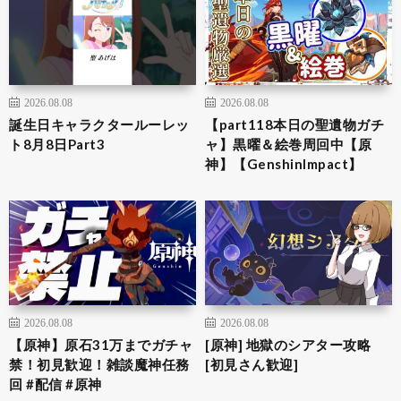
2026.08.08
2026.08.08
誕生日キャラクタールーレッ
【part118本日の聖遺物ガチ
ト8月8日Part3
ャ】黒曜＆絵巻周回中【原
神】【GenshinImpact】
2026.08.08
2026.08.08
【原神】原石31万までガチャ
[原神] 地獄のシアター攻略
禁！初見歓迎！雑談魔神任務
[初見さん歓迎]
回 #配信 #原神