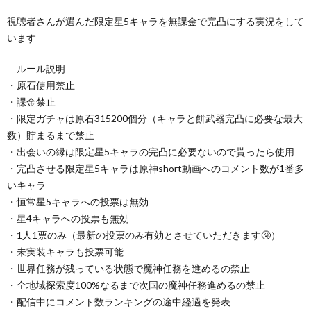
視聴者さんが選んだ限定星5キャラを無課金で完凸にする実況をして
います
ルール説明
・原石使用禁止
・課金禁止
・限定ガチャは原石315200個分（キャラと餅武器完凸に必要な最大
数）貯まるまで禁止
・出会いの縁は限定星5キャラの完凸に必要ないので貰ったら使用
・完凸させる限定星5キャラは原神short動画へのコメント数が1番多
いキャラ
・恒常星5キャラへの投票は無効
・星4キャラへの投票も無効
・1人1票のみ（最新の投票のみ有効とさせていただきます🤧）
・未実装キャラも投票可能
・世界任務が残っている状態で魔神任務を進めるの禁止
・全地域探索度100%なるまで次国の魔神任務進めるの禁止
・配信中にコメント数ランキングの途中経過を発表