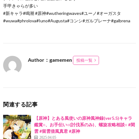
手甲きゃらが多い
#新キャラ#鳴潮 #原神#wutheringwaves#ユーノ#オーガスタ
#wuwa#phrolova#Iuno#Augusta#コンシ#ガルブレーナ#galbrena
Author：gamemen
投稿一覧
関連する記事
【原神】とある風使いの原神風神録(ver5.5)キャラ
鑑賞○、お手伝い○(討伐系のみ)、螺旋攻略相談○ #閑
雲 #留雲借風真君 #原神
2025.04.05