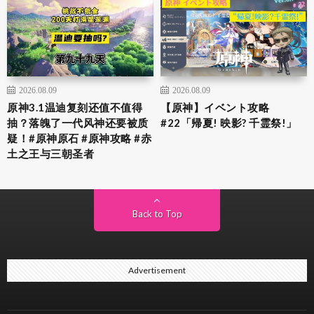
2026.08.09
2026.08.09
原神3.1温迪复刻还值不值得
【原神】イベント攻略
抽？落魄了一代风神还要被质
#22「帰夏! 映影? 千霊祭!」
疑！#原神原石 #原神攻略 #赤
土之王与三朝圣者
Back to Top
Advertisement