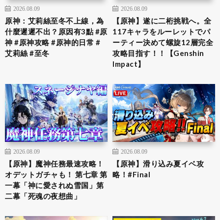
2026.08.09
2026.08.09
原神：艾莉絲至冬不上線，為
【原神】遂に二桁挑戦へ。全
什麼遲遲不出？原因有3點 #原
117キャラをルーレットでパ
神 #原神攻略 #原神的日常 #
ーティー決めて螺旋12層完全
艾莉絲 #至冬
攻略目指す！！【Genshin
Impact】
2026.08.09
2026.08.09
【原神】魔神任務最速攻略！
【原神】滑り込み夏イベ攻
オデットガチャも！ 第七章 第
略！#Final
一幕「神に愛されぬ雪国」第
二幕「死魂の夜想曲」