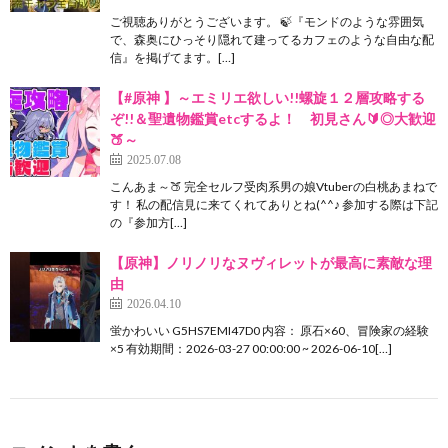
ご視聴ありがとうございます。 🍃『モンドのような雰囲気
で、森奥にひっそり隠れて建ってるカフェのような自由な配
信』を掲げてます。[…]
【#原神 】～エミリエ欲しい!!螺旋１２層攻略する
ぞ!!＆聖遺物鑑賞etcするよ！ 初見さん🔰◎大歓迎
🍑～
2025.07.08
こんあま～🍑 完全セルフ受肉系男の娘Vtuberの白桃あまねで
す！ 私の配信見に来てくれてありとね(^^♪ 参加する際は下記
の『参加方[…]
【原神】ノリノリなヌヴィレットが最高に素敵な理
由
2026.04.10
蛍かわいい G5HS7EMI47D0 内容： 原石×60、冒険家の経験
×5 有効期間：2026-03-27 00:00:00 ~ 2026-06-10[…]