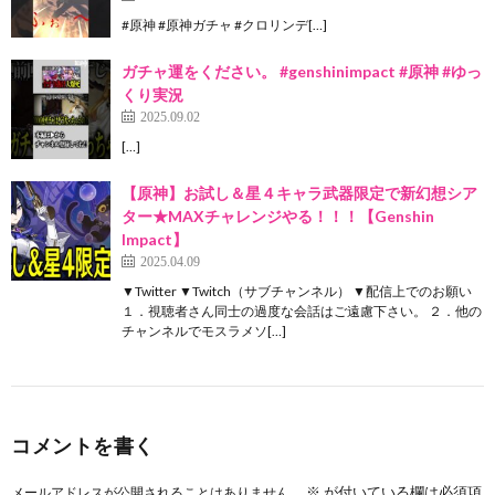
#原神 #原神ガチャ #クロリンデ[…]
ガチャ運をください。 #genshinimpact #原神 #ゆっ
くり実況
2025.09.02
[…]
【原神】お試し＆星４キャラ武器限定で新幻想シア
ター★MAXチャレンジやる！！！【Genshin
Impact】
2025.04.09
▼Twitter ▼Twitch（サブチャンネル） ▼配信上でのお願い
１．視聴者さん同士の過度な会話はご遠慮下さい。 ２．他の
チャンネルでモスラメソ[…]
コメントを書く
※
が付いている欄は必須項
メールアドレスが公開されることはありません。