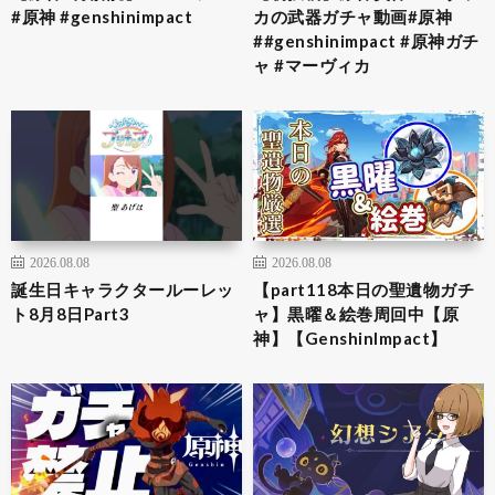
#原神 #genshinimpact
カの武器ガチャ動画#原神
##genshinimpact #原神ガチ
ャ #マーヴィカ
2026.08.08
2026.08.08
誕生日キャラクタールーレッ
【part118本日の聖遺物ガチ
ト8月8日Part3
ャ】黒曜＆絵巻周回中【原
神】【GenshinImpact】