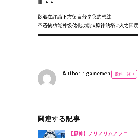
冊: ►►
歡迎在評論下方留言分享您的想法！
圣遗物功能神级优化功能 #原神纳塔 #火之国度
▬▬▬▬▬▬▬▬▬▬▬▬▬▬▬▬▬▬▬▬
Author：gamemen
投稿一覧
関連する記事
【原神】ノリノリムアラニ