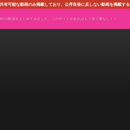
す。共有可能な動画のみ掲載しており、公序良俗に反しない動画を掲載す
ください。即刻対処させて頂きます。なお、同サイトはGoogleアド
TUBEの動画をまとめてみました。このサイトがあればもう迷う事なし！！