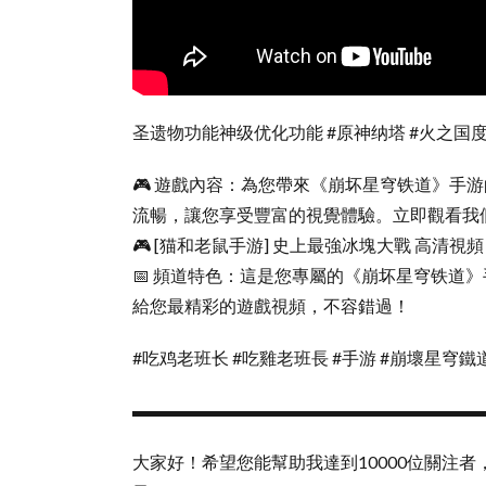
圣遗物功能神级优化功能 #原神纳塔 #火之国度
🎮 遊戲內容：為您帶來《崩坏星穹铁道》手
流暢，讓您享受豐富的視覺體驗。立即觀看我
🎮 [猫和老鼠手游] 史上最強冰塊大戰 高清視頻
📅 頻道特色：這是您專屬的《崩坏星穹铁道
給您最精彩的遊戲視頻，不容錯過！
#吃鸡老班长 #吃雞老班長 #手游 #崩壞星穹鐵
▬▬▬▬▬▬▬▬▬▬▬▬▬▬▬▬▬▬▬▬
大家好！希望您能幫助我達到10000位關注者，非