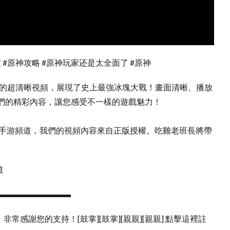
 #原神攻略 #原神玩家还是太全面了 #原神
游的超清晰視頻，展現了史上最強冰塊大戰！畫面清晰、播放
們的精彩內容，讓您感受不一樣的遊戲魅力！
》手游頻道，我們的視頻內容來自正版授權。吃雞老班長將帶
道
▬▬▬▬▬▬▬▬▬
常感謝您的支持！[鼓掌][鼓掌][親親][親親] 點擊這裡註