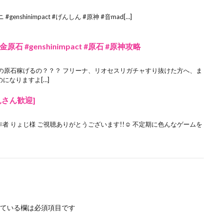
shinimpact #げんしん #原神 #音mad[…]
石 #genshinimpact #原石 #原神攻略
の原石稼げるの？？？ フリーナ、リオセスリガチャすり抜けた方へ、ま
になりますよ[…]
見さん歓迎]
達の作者 りょじ様 ご視聴ありがとうございます!!☺️ 不定期に色んなゲームを
ている欄は必須項目です