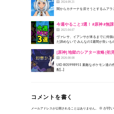
2024.09.21
闇からカチーナを戻そうとするムアラニ #gen
今週やること3選！ #原神 #無課金原
2025.04.07
ヴァレサ、イアンサが来るまでに何個
だ諦めないで みんなの1週間が良いもの
[原神] 地獄のシアター攻略 [初
2026.08.08
UID 805998951 素敵なポケモン
配[…]
コメントを書く
※
が付い
メールアドレスが公開されることはありません。