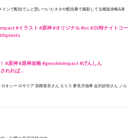
信メインで配信でふと思いついたネタや配信裏で撮影してる螺旋攻略&単
impact #イラスト #原神 #オリジナル #oc #25時ナイトコー
ithplants
神 #原神攻略 #genshinimpact #げんしん
実装されれば…
 ロキシー ロサリア 加隈亜衣さん エリス 夢見月瑞希 会沢紗弥さん ノル