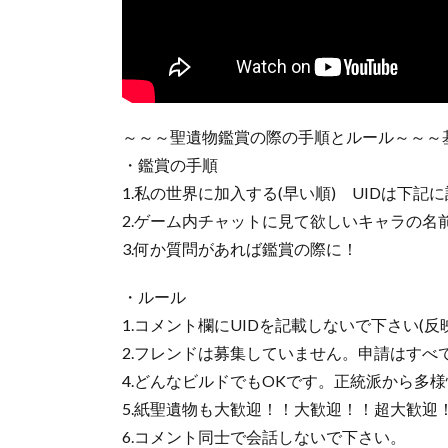
～～～聖遺物鑑賞の際の手順とルール～～～
・鑑賞の手順
1.私の世界に加入する(早い順) UIDは下記
2.ゲーム内チャットに見て欲しいキャラの名
3.何か質問があれば鑑賞の際に！
・ルール
1.コメント欄にUIDを記載しないで下さい(
2.フレンドは募集していません。申請はすべ
4.どんなビルドでもOKです。正統派から多
5.紙聖遺物も大歓迎！！大歓迎！！超大歓迎
6.コメント同士で会話しないで下さい。