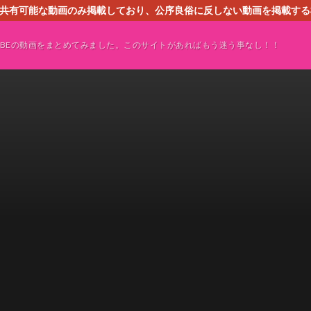
す。共有可能な動画のみ掲載しており、公序良俗に反しない動画を掲載す
ください。即刻対処させて頂きます。なお、同サイトはGoogleアド
TUBEの動画をまとめてみました。このサイトがあればもう迷う事なし！！