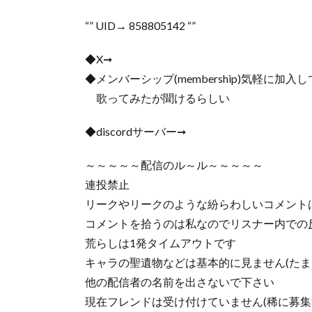
“” UID→ 858805142 “”
◆X➞
◆メンバーシップ(membership)気軽に加入
歌ってみたが聞けるらしい
◆discordサーバー➞
～～～～～配信のル～ル～～～～～
連投禁止
リークやリークのような紛らわしいコメント
コメントを拾うのは私なのでリスナー内での
荒らしは1発タイムアウトです
キャラの聖遺物などは基本的に見ません(たま
他の配信者の名前を出さないで下さい
現在フレンドは受け付けていません(稀に募集