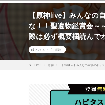
【原神live】みんな
な！！聖遺物鑑賞会～
際は必ず概要欄読んで
2026.05.17
原神
原神
【原神live】みんなの自慢のキ
HOME