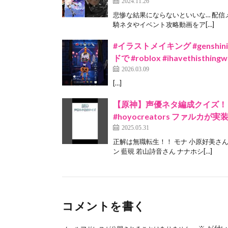
2024.11.26
悲惨な結果にならないといいな… 配
騎ネタやイベント攻略動画をア[…]
#イラストメイキング #genshin
ドで #roblox #ihavethisthingw
2026.03.09
[…]
【原神】声優ネタ編成クイズ！！ #原
#hoyocreators ファルカが
2025.05.31
正解は無職転生！！ モナ 小原好美さん
ン 藍硯 若山詩音さん ナナホシ[…]
コメントを書く