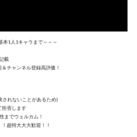
基本1人1キャラまで～～～
に記載
前＆チャンネル登録高評価！
反映されないことがあるため)
て拒否します
様性までウェルカム！
！！超特大大大歓迎！！