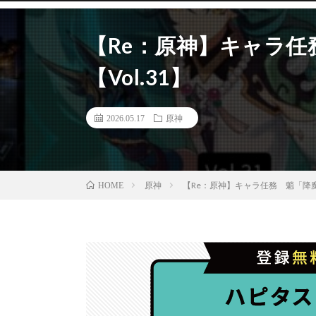
【Re：原神】キャラ任
【Vol.31】
2026.05.17
原神
原神
【Re：原神】キャラ任務 魈「降魔大
HOME