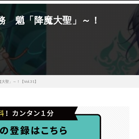
務 魈「降魔大聖」～！
聖」～！【Vol.31】