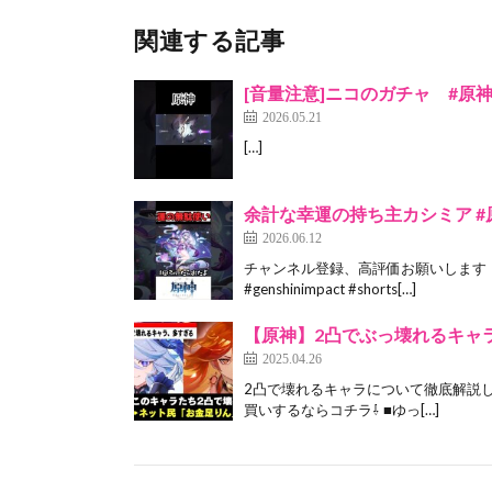
関連する記事
[音量注意]ニコのガチャ #原神 #g
2026.05.21
[…]
余計な幸運の持ち主カシミア #原神 #g
2026.06.12
チャンネル登録、高評価お願いします！
#genshinimpact #shorts[…]
【原神】2凸でぶっ壊れるキャ
2025.04.26
2凸で壊れるキャラについて徹底解説しま
買いするならコチラ⇩ ■ゆっ[…]