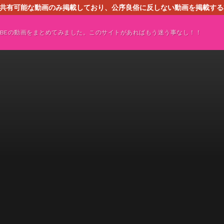
す。共有可能な動画のみ掲載しており、公序良俗に反しない動画を掲載す
ください。即刻対処させて頂きます。なお、同サイトはGoogleアド
TUBEの動画をまとめてみました。このサイトがあればもう迷う事なし！！