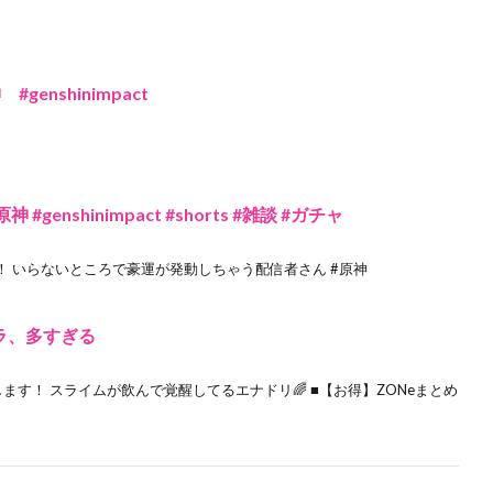
enshinimpact
enshinimpact #shorts #雑談 #ガチャ
 いらないところで豪運が発動しちゃう配信者さん #原神
ラ、多すぎる
す！ スライムが飲んで覚醒してるエナドリ🌈 ■【お得】ZONeまとめ