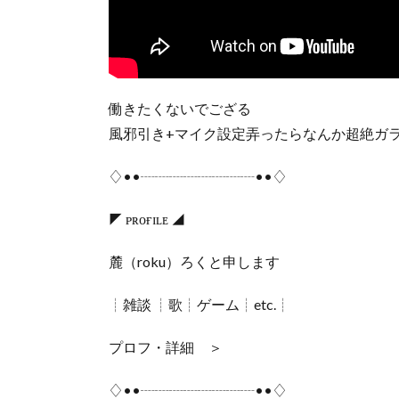
働きたくないでござる
風邪引き+マイク設定弄ったらなんか超絶ガ
♢••┈┈┈┈┈┈┈┈••♢
◤ ᴘʀᴏғɪʟᴇ ◢
麓（roku）ろくと申します
┊雑談 ┊歌┊ゲーム┊etc.┊
プロフ・詳細 ＞
♢••┈┈┈┈┈┈┈┈••♢