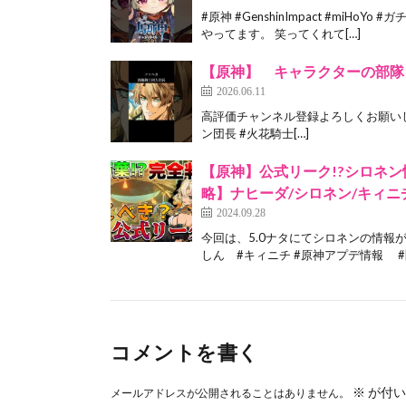
#原神 #GenshinImpact #mi
やってます。 笑ってくれて[…]
【原神】 キャラクターの部隊・騎士
2026.06.11
高評価チャンネル登録よろしくお願いします！ #
ン団長 #火花騎士[…]
【原神】公式リーク!?シロネン
略】ナヒーダ/シロネン/キィニ
2024.09.28
今回は、5.0ナタにてシロネンの情報が
しん #キィニチ #原神アプデ情報 #[
コメントを書く
※
が付い
メールアドレスが公開されることはありません。