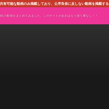
す。共有可能な動画のみ掲載しており、公序良俗に反しない動画を掲載す
ください。即刻対処させて頂きます。なお、同サイトはGoogleアド
TUBEの動画をまとめてみました。このサイトがあればもう迷う事なし！！