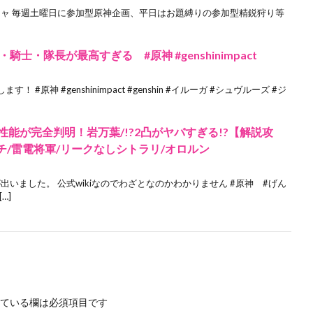
HoYo #ガチャ 毎週土曜日に参加型原神企画、平日はお題縛りの参加型精鋭狩り等
・隊長が最高すぎる #原神 #genshinimpact
原神 #genshinimpact #genshin #イルーガ #シュヴルーズ #ジ
性能が完全判明！岩万葉/!?2凸がヤバすぎる!?【解説攻
チ/雷電将軍/リークなしシトラリ/オロルン
出いました。 公式wikiなのでわざとなのかわかりません #原神 #げん
…]
ている欄は必須項目です