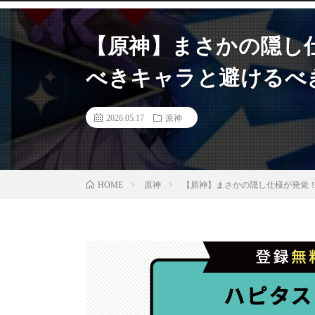
【原神】まさかの隠し
べきキャラと避けるべ
2026.05.17
原神
原神
【原神】まさかの隠し仕様が発覚
HOME