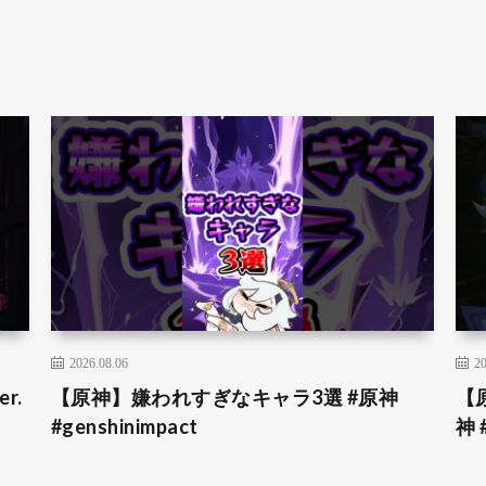
2026.08.06
20
r.
【原神】嫌われすぎなキャラ3選 #原神
【
#genshinimpact
神 