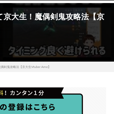
て京大生！魔偶剣鬼攻略法【京
剣鬼攻略法【京大生Vtuber Ame】