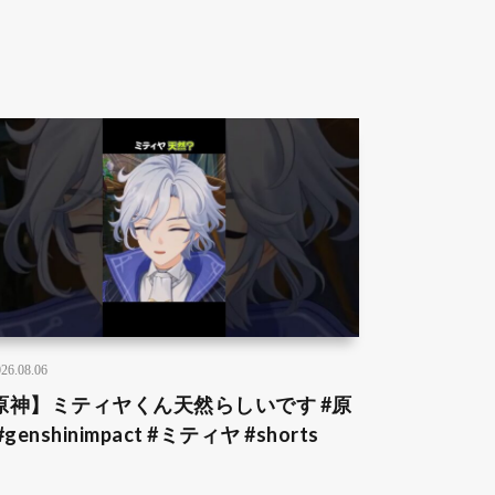
26.08.06
原神】ミティヤくん天然らしいです #原
#genshinimpact #ミティヤ #shorts