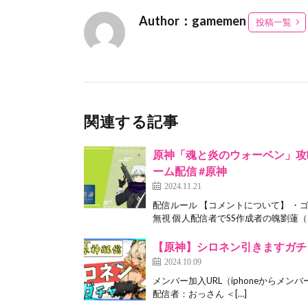
Author：gamemen
投稿一覧
関連する記事
原神「魂と炎のウォーベン」攻略配信
ーム配信 #原神
2024.11.21
配信ルール 【コメントについて】 ・
無視 個人配信者でSS作成者の魄劉蓮（は
【原神】シロネン引きますガチャ配
2024.10.09
メンバー加入URL（iphoneからメン
配信者：おっさん ＜[…]