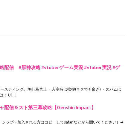
 #原神攻略 #vtuberゲーム実況 #vtuber実況 #ゲ
ゴースティング、鳩行為禁止 ・入室時は挨拶(ネタでも良き) ・スパムは
くり[…]
信＆スト第三幕攻略【Genshin Impact】
バーシップへ加入される方はコピーしてsafariなどから開いてください）➡