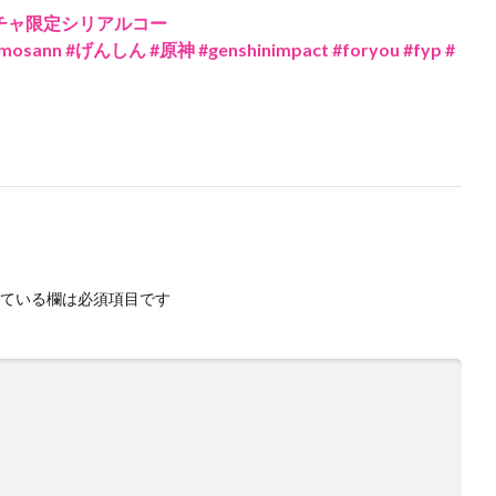
ガチャ限定シリアルコー
sann #げんしん #原神 #genshinimpact #foryou #fyp #
ている欄は必須項目です