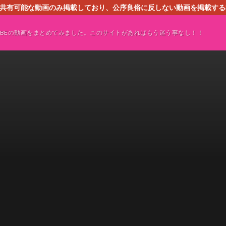
す。共有可能な動画のみ掲載しており、公序良俗に反しない動画を掲載す
ください。即刻対処させて頂きます。なお、同サイトはGoogleアド
TUBEの動画をまとめてみました。このサイトがあればもう迷う事なし！！