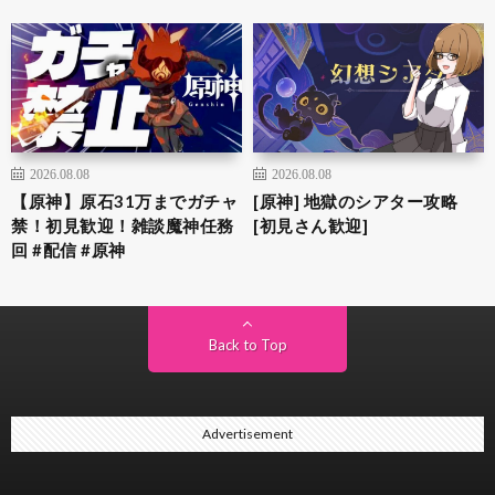
2026.08.08
2026.08.08
【原神】原石31万までガチャ
[原神] 地獄のシアター攻略
禁！初見歓迎！雑談魔神任務
[初見さん歓迎]
回 #配信 #原神
Back to Top
Advertisement