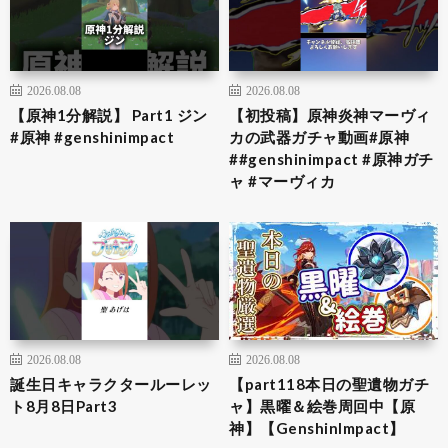
2026.08.08
2026.08.08
【原神1分解説】 Part1 ジン
【初投稿】原神炎神マーヴィ
#原神 #genshinimpact
カの武器ガチャ動画#原神
##genshinimpact #原神ガチ
ャ #マーヴィカ
2026.08.08
2026.08.08
誕生日キャラクタールーレッ
【part118本日の聖遺物ガチ
ト8月8日Part3
ャ】黒曜＆絵巻周回中【原
神】【GenshinImpact】