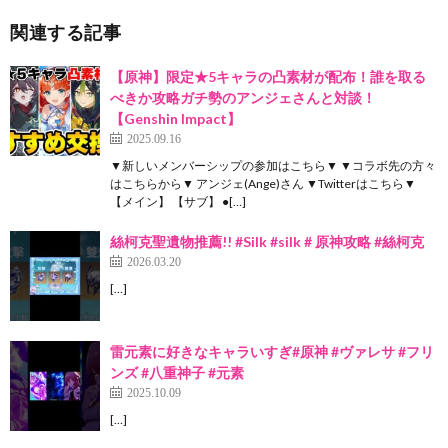
関連する記事
【原神】限定★5キャラの凸素材が配布！誰を取る
べきか攻略ガチ勢のアンジェさんと対談！
【Genshin Impact】
2025.09.16
▼新しいメンバーシップの参加はこちら▼ ▼コラボ先の方々
はこちらから▼ アンジェ(Ange)さん ▼Twitterはこちら▼
【メイン】 【サブ】 ●[…]
絲柯克聖遺物推薦!! #Silk #silk # 原神攻略 #絲柯克
2026.03.20
[…]
雷元素に好きなキャラいすぎ#原神 #ヴァレサ #フリ
ンズ #八重神子 #元素
2025.10.09
[…]