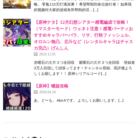
略。 零氪113天打满深渊 ！ 希望帮助到各位旅行者！ 如果我
的视频对大家的游戏有所帮助的话，[…]
【原神ナタ】12月幻想シアター感電編成で攻略！
（マスターモード）ウェネト注意！感電パーティお
すすめキャラバーバラ、リサ、行秋フィッシュル、
オロルン無凸、北斗など（レンタルキャラはチャス
カ完凸）げんしん
2024.12.01
赤曜石の欠片３つ全回収 紫曜石の欠片３つ全回収 登録者
3万人目指して頑張ってます！チャンネル登録、高評価よろ
しくお願します！！ 原神シリアルコード[…]
【原神】螺旋攻略
2026.04.16
あ、どーも。 AkirAです。 よろしくお願いします。[…]