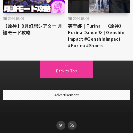
2026.08.06
2026.08.06
【原神】8月幻想シアター 月
芙宁娜｜Furina｜《原神》
諭モード攻略
Furina Dance ✨ | Genshin
Impact #GenshinImpact
#Furina #Shorts
Back to Top
Advertisement