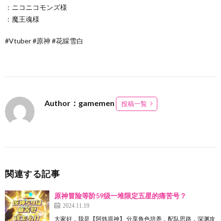
：ニコニコモンズ様
：魔王魂様
#Vtuber #原神 #花綵雪白
Author：gamemen
投稿一覧
関連する記事
原神冒险等阶59级一堆限定五星的痛苦号？
2024.11.19
大家好，我是【阿炜原神】 分享角色培养，配队思路，深渊攻