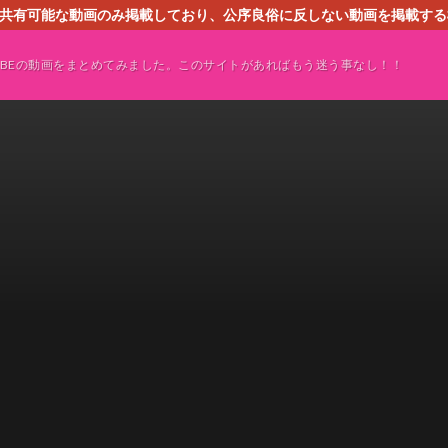
す。共有可能な動画のみ掲載しており、公序良俗に反しない動画を掲載す
ください。即刻対処させて頂きます。なお、同サイトはGoogleアド
TUBEの動画をまとめてみました。このサイトがあればもう迷う事なし！！