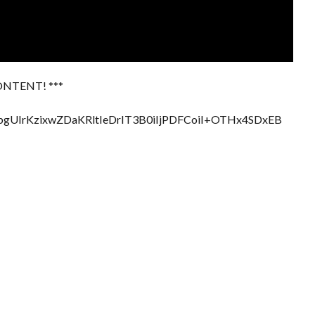
ONTENT! ***
UIrKzixwZDaKRltIeDrIT3B0iIjPDFCoiI+OTHx4SDxEB