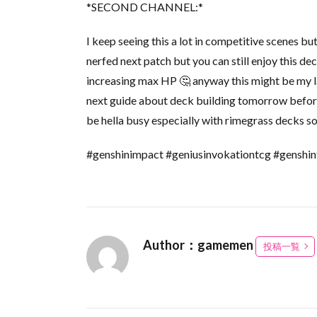
*SECOND CHANNEL:*
I keep seeing this a lot in competitive scenes b
nerfed next patch but you can still enjoy this de
increasing max HP 🤔 anyway this might be my las
next guide about deck building tomorrow before 
be hella busy especially with rimegrass decks so 
#genshinimpact #geniusinvokationtcg #genshin
Author：gamemen
投稿一覧