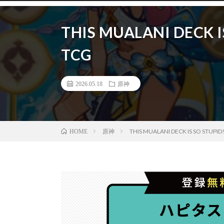
THIS MUALANI DECK IS
TCG
2026.05.18
原神
原神
THIS MUALANI DECK IS SO STUPID!
HOME