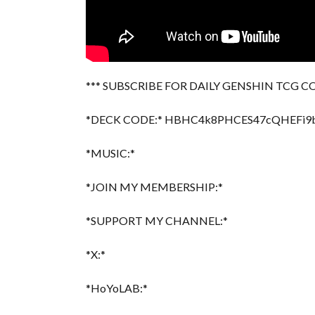
*** SUBSCRIBE FOR DAILY GENSHIN TCG C
*DECK CODE:* HBHC4k8PHCES47cQHEFi9bg
*MUSIC:*
*JOIN MY MEMBERSHIP:*
*SUPPORT MY CHANNEL:*
*X:*
*HoYoLAB:*