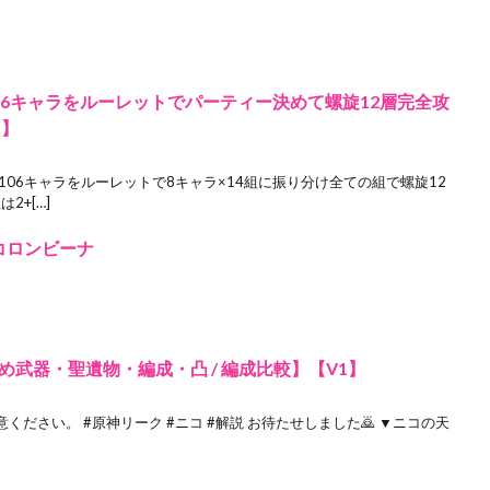
06キャラをルーレットでパーティー決めて螺旋12層完全攻
t】
106キャラをルーレットで8キャラ×14組に振り分け全ての組で螺旋12
2+[…]
#コロンビーナ
武器・聖遺物・編成・凸 / 編成比較】【V1】
ださい。 #原神リーク #ニコ #解説 お待たせしました🙇 ▼ニコの天