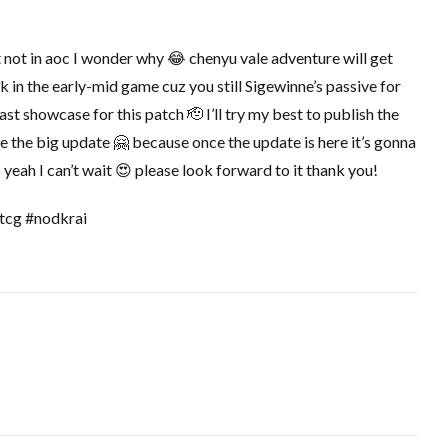
ut not in aoc I wonder why 😂 chenyu vale adventure will get
ck in the early-mid game cuz you still Sigewinne’s passive for
t showcase for this patch 🫡 I’ll try my best to publish the
the big update 🤗 because once the update is here it’s gonna
yeah I can’t wait 😍 please look forward to it thank you!
tcg #nodkrai