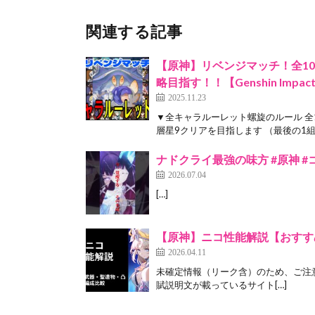
関連する記事
【原神】リベンジマッチ！全1
略目指す！！【Genshin Impac
2025.11.23
▼全キャラルーレット螺旋のルール 全
層星9クリアを目指します （最後の1組は
ナドクライ最強の味方 #原神 
2026.07.04
[…]
【原神】ニコ性能解説【おすすめ
2026.04.11
未確定情報（リーク含）のため、ご注意く
賦説明文が載っているサイト[…]