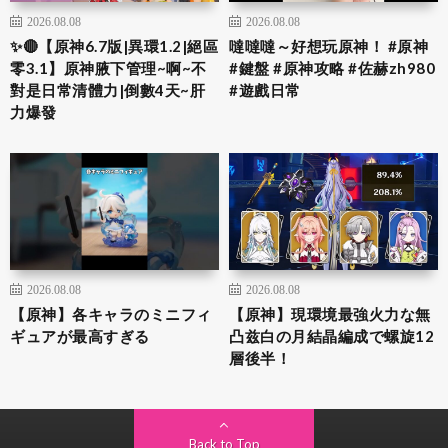
2026.08.08
2026.08.08
✨🔴【原神6.7版|異環1.2|絕區
噠噠噠～好想玩原神！ #原神
零3.1】原神腋下管理~啊~不
#鍵盤 #原神攻略 #佐赫zh980
對是日常清體力|倒數4天~肝
#遊戲日常
力爆發
2026.08.08
2026.08.08
【原神】各キャラのミニフィ
【原神】現環境最強火力な無
ギュアが最高すぎる
凸兹白の月結晶編成で螺旋12
層後半！
Back to Top