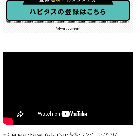
Advertisement
✨ Character / Personaje: Lan Yan / 蓝砚 / ランイェン / 란얀 /