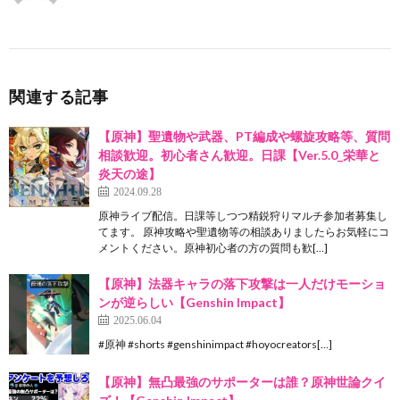
関連する記事
【原神】聖遺物や武器、PT編成や螺旋攻略等、質問
相談歓迎。初心者さん歓迎。日課【Ver.5.0_栄華と
炎天の途】
2024.09.28
原神ライブ配信。日課等しつつ精鋭狩りマルチ参加者募集し
てます。 原神攻略や聖遺物等の相談ありましたらお気軽にコ
メントください。原神初心者の方の質問も歓[…]
【原神】法器キャラの落下攻撃は一人だけモーショ
ンが逆らしい【Genshin Impact】
2025.06.04
#原神 #shorts #genshinimpact #hoyocreators[…]
【原神】無凸最強のサポーターは誰？原神世論クイ