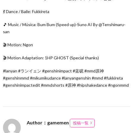
💃 Dance / Baile: Fukkireta
🎵 Music / Música: Bum Bum (Speed up)-Suno AI By @Tenshimaru-
san
🎬 Motion: Ngon
🎬 Motion Adaptation: 1HP GHOST (Special thanks)
#lanyan #ランイェン #genshinimpact #蓝砚 #mmd原神
#genshinmmd #mikumikudance #lanyangenshin #mmd #fukkireta
#genshinimpactedit #mmdshorts #原神 #hipshakedance #ngonmmd
Author：gamemen
投稿一覧