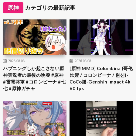
原神
カテゴリの最新記事
2026.08.08
2026.08.08
ハプニングしか起こさない原
[原神 MMD] Columbina (哥伦
神実況者の最後の晩餐 #原神
比娅 / コロンビーナ / 원신)-
#雷電将軍 #コロンビーナ #七
CoCo摇-Genshin Impact 4k
七 #原神ガチャ
60 fps