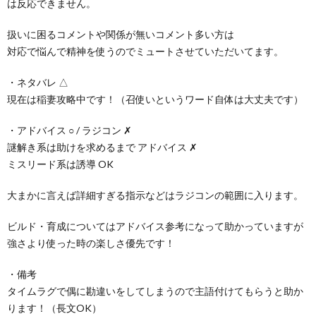
は反応できません。
扱いに困るコメントや関係が無いコメント多い方は
対応で悩んで精神を使うのでミュートさせていただいてます。
・ネタバレ △
現在は稲妻攻略中です！（召使いというワード自体は大丈夫です）
・アドバイス ○ / ラジコン ✗
謎解き系は助けを求めるまで アドバイス ✗
ミスリード系は誘導 OK
大まかに言えば詳細すぎる指示などはラジコンの範囲に入ります。
ビルド・育成についてはアドバイス参考になって助かっていますが
強さより使った時の楽しさ優先です！
・備考
タイムラグで偶に勘違いをしてしまうので主語付けてもらうと助か
ります！（長文OK）