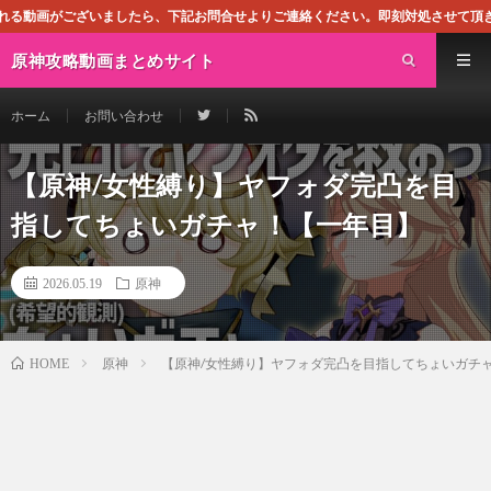
ら、下記お問合せよりご連絡ください。即刻対処させて頂きます。なお、同サイトはG
原神攻略動画まとめサイト
ホーム
お問い合わせ
【原神/女性縛り】ヤフォダ完凸を目
指してちょいガチャ！【一年目】
2026.05.19
原神
原神
【原神/女性縛り】ヤフォダ完凸を目指してちょいガチ
HOME