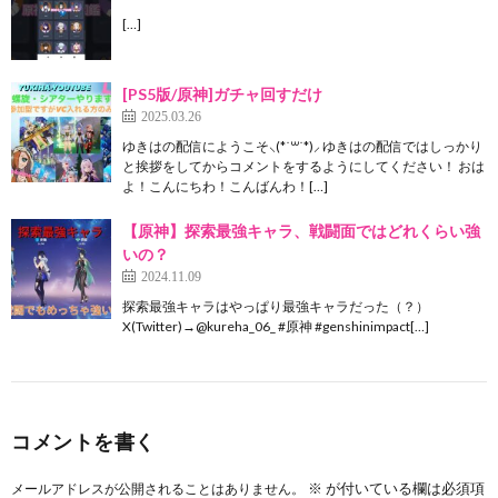
[…]
[PS5版/原神]ガチャ回すだけ
2025.03.26
ゆきはの配信にようこそ⸜(*˙꒳˙*)⸝ ゆきはの配信ではしっかり
と挨拶をしてからコメントをするようにしてください！ おは
よ！こんにちわ！こんばんわ！[…]
【原神】探索最強キャラ、戦闘面ではどれくらい強
いの？
2024.11.09
探索最強キャラはやっぱり最強キャラだった（？）
X(Twitter)→@kureha_06_ #原神 #genshinimpact[…]
コメントを書く
※
が付いている欄は必須項
メールアドレスが公開されることはありません。